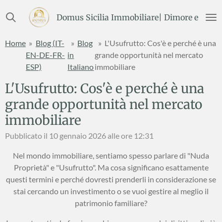
Vai
Domus Sicilia Immobiliare| Dimore e Terre
al
contenuto
Home
»
Blog (IT-
»
Blog
»
L'Usufrutto: Cos'è e perché è una
principale
EN-DE-FR-
in
grande opportunità nel mercato
ESP)
Italiano
immobiliare
L'Usufrutto: Cos'è e perché è una
grande opportunità nel mercato
immobiliare
Pubblicato il 10 gennaio 2026 alle ore 12:31
Nel mondo immobiliare, sentiamo spesso parlare di "Nuda
Proprietà" e "Usufrutto". Ma cosa significano esattamente
questi termini e perché dovresti prenderli in considerazione se
stai cercando un investimento o se vuoi gestire al meglio il
patrimonio familiare?