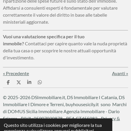
ripartizione delle spese future e sullo stato dell'immobile.
Affidarsi a consulenti esperti è fondamentale per valutare
correttamente il valore del diritto in base alle tabelle
ministeriali aggiornate.
Vuoi una valutazione specifica per il tuo
immobile?
Contattaci per capire quanto vale la nuda proprietà
della tua casa o per scoprire le nostre attuali opportunità
d'investimento.
«
Precedente
Avanti
»
C
C
C
C
o
o
o
o
n
n
n
n
© 2025-2026 DSImmobiliare.it, DS Immobiliare I Catania, DS
d
d
d
d
i
i
i
i
Immobiliare I Dimore e Terreni, buyhousesicily.it sono Marchi
v
v
v
v
di DOMUS Sicilia Immobiliare
Agenzia Immobiliare - Dario
i
i
i
i
d
d
d
d
Sciacca - P.IVA: 05907020878 - REA CT455083 -
Privacy &
i
i
i
i
Questo sito utilizza i cookies per migliorare la tua
Cookie Policy
esperienza e visualizzare annunci pubblicitari