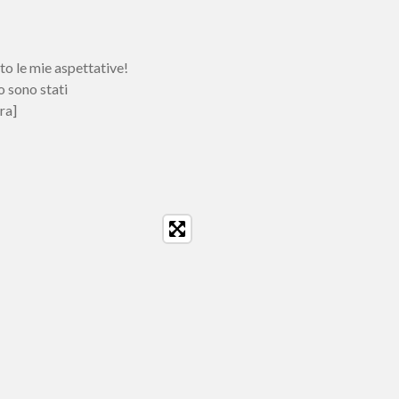
o le mie aspettative!
o sono stati
ra]