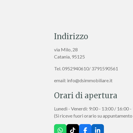
Indirizzo
via Milo, 28
Catania, 95125
Tel. 0952940610/ 3791590561
email: info@dsimmobiliare.it
Orari di apertura
Lunedì - Venerdì: 9:00 - 13:00 / 16:00 -
(Si riceve fuori orario su appuntamento
W
T
F
L