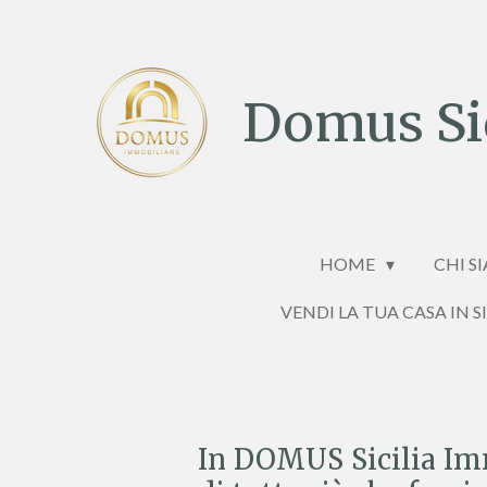
Vai
al
contenuto
Domus Sic
principale
HOME
CHI S
VENDI LA TUA CASA IN S
In DOMUS Sicilia Immo