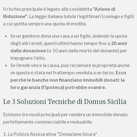
Il rischio principale è legato alla cosiddetta
"Azione di
Riduzione"
. La legge italiana tutela i legittimari (coniuge e figli)
a cui spetta sempre una quota di eredità.
Se un genitore dona una casa a un figlio, ledendo la quota
degli altri eredi, questi ultimi hanno tempo fino a
20 anni
dalla donazione
(o 10 anni dalla morte del donante) per
impugnare l'atto.
Se l’erede vince la causa, può reclamare la proprietà anche
se questa è stata nel frattempo venduta a un terzo.
Ecco
perché le banche non finanziano immobili donati: la
loro garanzia (l'ipoteca) potrebbe svanire.
Le 3 Soluzioni Tecniche di Domus Sicilia
Esistono tre modi principali per rendere un immobile donato
perfettamente commerciabile e mutuabile:
1. La Polizza Assicurativa "Donazione Sicura"