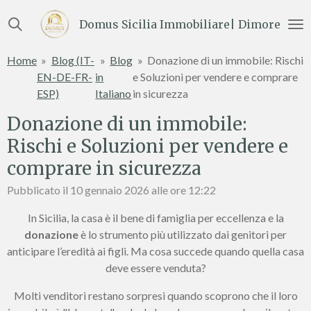
Vai
Domus Sicilia Immobiliare| Dimore e Te
al
contenuto
Home
»
Blog (IT-
»
Blog
»
Donazione di un immobile: Rischi
principale
EN-DE-FR-
in
e Soluzioni per vendere e comprare
ESP)
Italiano
in sicurezza
Donazione di un immobile:
Rischi e Soluzioni per vendere e
comprare in sicurezza
Pubblicato il 10 gennaio 2026 alle ore 12:22
In Sicilia, la casa è il bene di famiglia per eccellenza e la
donazione
è lo strumento più utilizzato dai genitori per
anticipare l’eredità ai figli. Ma cosa succede quando quella casa
deve essere venduta?
Molti venditori restano sorpresi quando scoprono che il loro