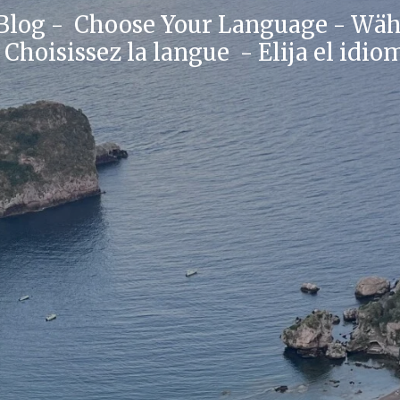
 Blog -
Choose Your Language -
Wähl
-
Choisissez la langue -
Elija el idio