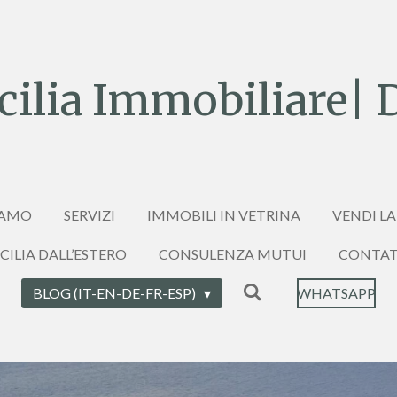
ilia Immobiliare| 
IAMO
SERVIZI
IMMOBILI IN VETRINA
VENDI LA
ICILIA DALL’ESTERO
CONSULENZA MUTUI
CONTAT
BLOG (IT-EN-DE-FR-ESP)
WHATSAPP