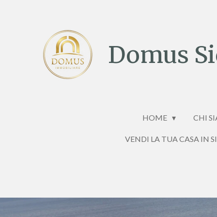
Vai
al
contenuto
Domus Sic
principale
HOME
CHI S
VENDI LA TUA CASA IN S