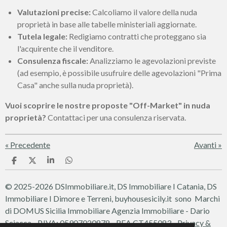
Valutazioni precise:
Calcoliamo il valore della nuda
proprietà in base alle tabelle ministeriali aggiornate.
Tutela legale:
Redigiamo contratti che proteggano sia
l'acquirente che il venditore.
Consulenza fiscale:
Analizziamo le agevolazioni previste
(ad esempio, è possibile usufruire delle agevolazioni "Prima
Casa" anche sulla nuda proprietà).
Vuoi scoprire le nostre proposte "Off-Market" in nuda
proprietà?
Contattaci per una consulenza riservata.
«
Precedente
Avanti
»
C
C
C
C
o
o
o
o
n
n
n
n
© 2025-2026 DSImmobiliare.it, DS Immobiliare I Catania, DS
d
d
d
d
i
i
i
i
Immobiliare I Dimore e Terreni, buyhousesicily.it sono Marchi
v
v
v
v
di DOMUS Sicilia Immobiliare
Agenzia Immobiliare - Dario
i
i
i
i
d
d
d
d
Sciacca - P.IVA: 05907020878 - REA CT455083 -
Privacy &