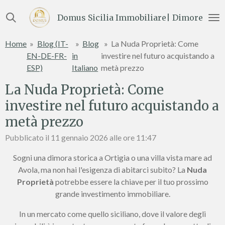
Vai
Domus Sicilia Immobiliare| Dimore e Te
al
contenuto
Home
»
Blog (IT-
»
Blog
»
La Nuda Proprietà: Come
principale
EN-DE-FR-
in
investire nel futuro acquistando a
ESP)
Italiano
metà prezzo
La Nuda Proprietà: Come
investire nel futuro acquistando a
metà prezzo
Pubblicato il 11 gennaio 2026 alle ore 11:47
Sogni una dimora storica a Ortigia o una villa vista mare ad
Avola, ma non hai l'esigenza di abitarci subito? La
Nuda
Proprietà
potrebbe essere la chiave per il tuo prossimo
grande investimento immobiliare.
In un mercato come quello siciliano, dove il valore degli