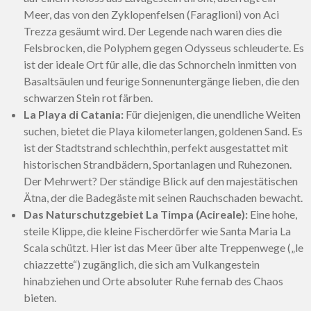
Meer, das von den Zyklopenfelsen (Faraglioni) von Aci
Trezza gesäumt wird. Der Legende nach waren dies die
Felsbrocken, die Polyphem gegen Odysseus schleuderte. Es
ist der ideale Ort für alle, die das Schnorcheln inmitten von
Basaltsäulen und feurige Sonnenuntergänge lieben, die den
schwarzen Stein rot färben.
La Playa di Catania:
Für diejenigen, die unendliche Weiten
suchen, bietet die Playa kilometerlangen, goldenen Sand. Es
ist der Stadtstrand schlechthin, perfekt ausgestattet mit
historischen Strandbädern, Sportanlagen und Ruhezonen.
Der Mehrwert? Der ständige Blick auf den majestätischen
Ätna, der die Badegäste mit seinen Rauchschaden bewacht.
Das Naturschutzgebiet La Timpa (Acireale):
Eine hohe,
steile Klippe, die kleine Fischerdörfer wie Santa Maria La
Scala schützt. Hier ist das Meer über alte Treppenwege („le
chiazzette“) zugänglich, die sich am Vulkangestein
hinabziehen und Orte absoluter Ruhe fernab des Chaos
bieten.