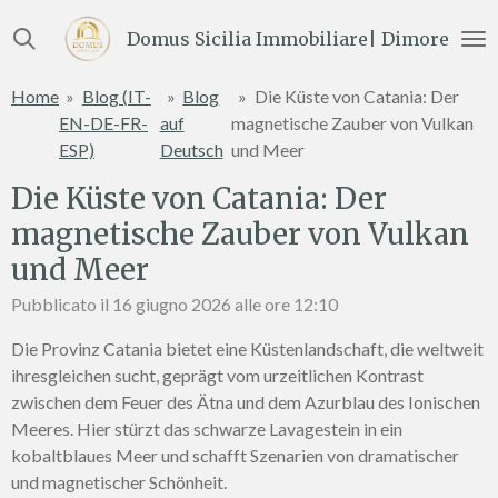
Vai
Domus Sicilia Immobiliare| Dimore e Te
al
contenuto
Home
»
Blog (IT-
»
Blog
»
Die Küste von Catania: Der
principale
EN-DE-FR-
auf
magnetische Zauber von Vulkan
ESP)
Deutsch
und Meer
Die Küste von Catania: Der
magnetische Zauber von Vulkan
und Meer
Pubblicato il 16 giugno 2026 alle ore 12:10
Die Provinz Catania bietet eine Küstenlandschaft, die weltweit
ihresgleichen sucht, geprägt vom urzeitlichen Kontrast
zwischen dem Feuer des Ätna und dem Azurblau des Ionischen
Meeres. Hier stürzt das schwarze Lavagestein in ein
kobaltblaues Meer und schafft Szenarien von dramatischer
und magnetischer Schönheit.