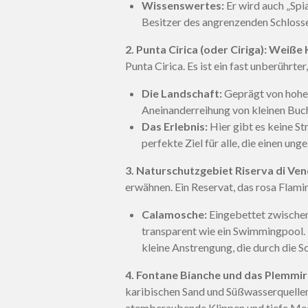
Wissenswertes:
Er wird auch „Spi
Besitzer des angrenzenden Schlosses
2. Punta Cirica (oder Ciriga): Weiße
Punta Cirica. Es ist ein fast unberührter
Die Landschaft:
Geprägt von hohen 
Aneinanderreihung von kleinen Buch
Das Erlebnis:
Hier gibt es keine S
perfekte Ziel für alle, die einen u
3. Naturschutzgebiet Riserva di Ve
erwähnen. Ein Reservat, das rosa Flami
Calamosche:
Eingebettet zwischen 
transparent wie ein Swimmingpool. 
kleine Anstrengung, die durch die S
4. Fontane Bianche und das Plemmi
karibischen Sand und Süßwasserquellen
atemberaubende Klippen und tiefe Meer