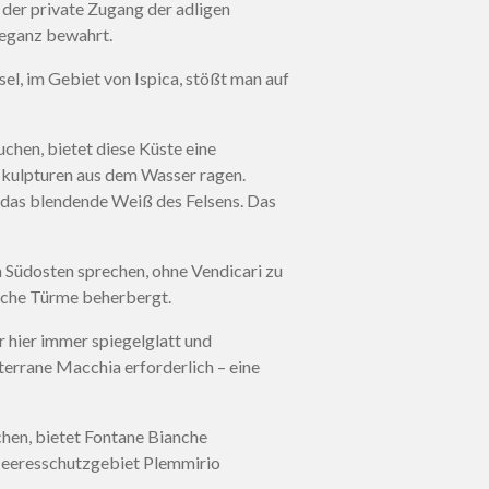
 der private Zugang der adligen
Eleganz bewahrt.
el, im Gebiet von Ispica, stößt man auf
chen, bietet diese Küste eine
 Skulpturen aus dem Wasser ragen.
 das blendende Weiß des Felsens. Das
 Südosten sprechen, ohne Vendicari zu
liche Türme beherbergt.
 hier immer spiegelglatt und
terrane Macchia erforderlich – eine
chen, bietet Fontane Bianche
 Meeresschutzgebiet Plemmirio