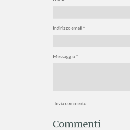
d
d
d
i
i
i
Indirizzo email *
Messaggio *
Invia commento
Commenti