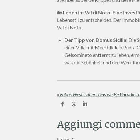
🏡 Leben im Val di Noto: Eine Invest
Lebensstil zu entscheiden. Der Immob
Val di Noto.
Der Tipp von Domus Sicilia:
Die S
einer Villa mit Meerblick in Punta
Gelsomineto entfernt zu leben, ermö
was die Schönheit und den Wert Ihre
«
Fokus Westsizilien: Das weiße Paradies 
C
C
C
o
o
o
n
n
n
d
d
d
Aggiungi comme
i
i
i
v
v
v
i
i
i
Nome *