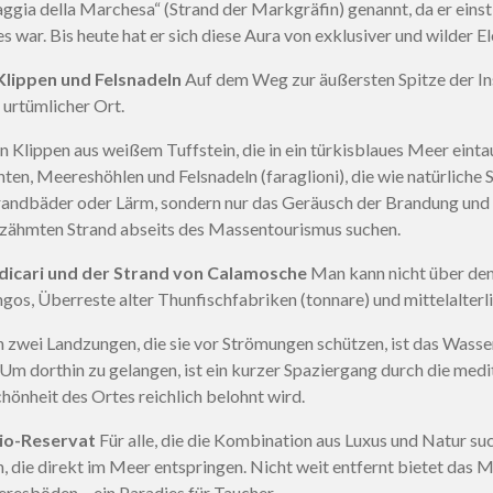
aggia della Marchesa“ (Strand der Markgräfin) genannt, da er einst
 war. Bis heute hat er sich diese Aura von exklusiver und wilder 
 Klippen und Felsnadeln
Auf dem Weg zur äußersten Spitze der Ins
, urtümlicher Ort.
Klippen aus weißem Tuffstein, die in ein türkisblaues Meer eintau
ten, Meereshöhlen und Felsnadeln (faraglioni), die wie natürliche
trandbäder oder Lärm, sondern nur das Geräusch der Brandung und
ngezähmten Strand abseits des Massentourismus suchen.
ndicari und der Strand von Calamosche
Man kann nicht über den
ngos, Überreste alter Thunfischfabriken (tonnare) und mittelalter
zwei Landzungen, die sie vor Strömungen schützen, ist das Wasser
Um dorthin zu gelangen, ist ein kurzer Spaziergang durch die medi
chönheit des Ortes reichlich belohnt wird.
rio-Reservat
Für alle, die die Kombination aus Luxus und Natur su
, die direkt im Meer entspringen. Nicht weit entfernt bietet das
esböden – ein Paradies für Taucher.