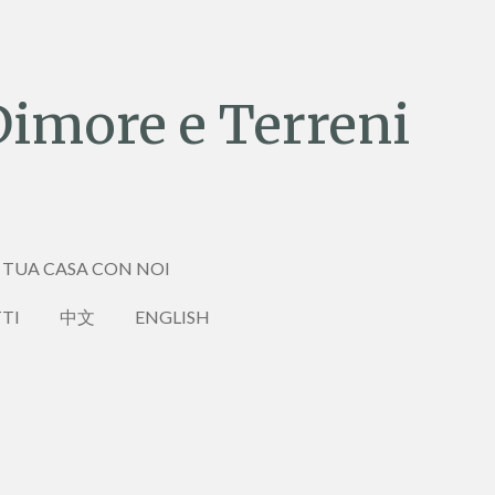
Dimore e Terreni
 TUA CASA CON NOI
TI
中文
ENGLISH