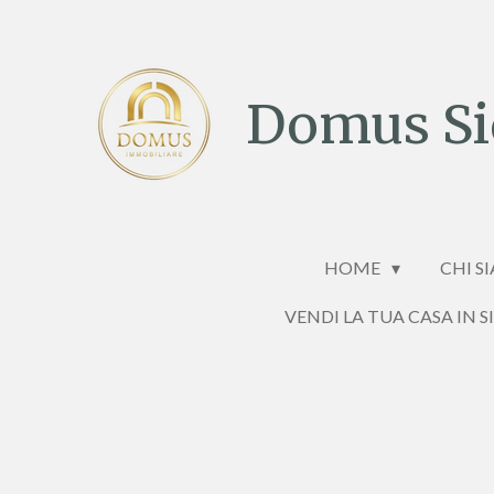
Vai
al
contenuto
Domus Sic
principale
HOME
CHI S
VENDI LA TUA CASA IN S