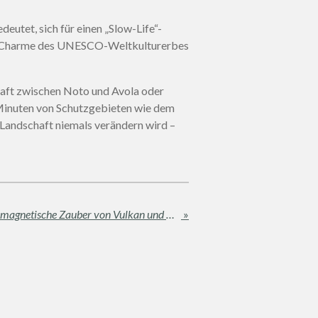
eutet, sich für einen „Slow-Life“-
nen Charme des UNESCO-Weltkulturerbes
haft zwischen Noto und Avola oder
e Minuten von Schutzgebieten wie dem
e Landschaft niemals verändern wird –
Die Küste von Catania: Der magnetische Zauber von Vulkan und Meer
»