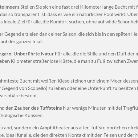
ttelmeers
Stellen Sie sich eine fast drei Kilometer lange Bucht mit
as so transparent ist, dass es wie ein natürlicher Pool wirkt. Übe
ideale Ziel für alle, die Komfort suchen, ohne auf wilde Schönheit
r Gegend erzielen dank einer Saison, die sich bis in den späten He
auf der ganzen Insel.
ingaro: Unberührte Natur
Für alle, die die Stille und den Duft der
Sieben Kilometer straßenlose Küste, die man zu Fuß zwischen Zw
hmteste Bucht mit weißen Kieselsteinen und einem Meer, dessen F
r Gegend von Scopello) zu leben oder eine Unterkunft zu besitzen 
vatsphäre besteht.
nd der Zauber des Tuffsteins
Nur wenige Minuten mit del Tragflüg
thologische Kulissen.
trand, sondern ein Amphitheater aus alten Tuffsteinbrüchen dire
e, ideal für alle, die den direkten Kontakt mit den Felsen und de