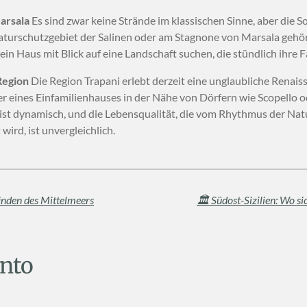
arsala
Es sind zwar keine Strände im klassischen Sinne, aber die
urschutzgebiet der Salinen oder am Stagnone von Marsala gehöre
e ein Haus mit Blick auf eine Landschaft suchen, die stündlich ihre 
Region
Die Region Trapani erlebt derzeit eine unglaubliche Renais
er eines Einfamilienhauses in der Nähe von Dörfern wie Scopello 
r ist dynamisch, und die Lebensqualität, die vom Rhythmus der Na
ird, ist unvergleichlich.
ränden des Mittelmeers
🏛️ Südost-Sizilien: Wo s
nto