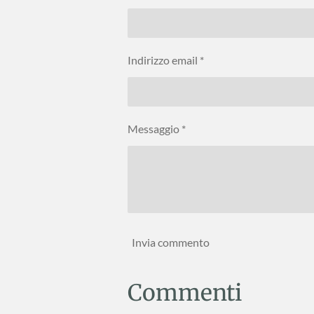
i
i
i
Indirizzo email *
Messaggio *
Invia commento
Commenti