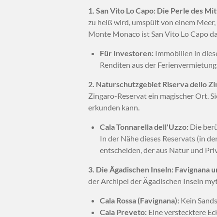
1. San Vito Lo Capo: Die Perle des Mi
zu heiß wird, umspült von einem Meer, d
Monte Monaco ist San Vito Lo Capo das 
Für Investoren:
Immobilien in diese
Renditen aus der Ferienvermietung 
2. Naturschutzgebiet Riserva dello Z
Zingaro-Reservat ein magischer Ort. 
erkunden kann.
Cala Tonnarella dell'Uzzo:
Die berü
In der Nähe dieses Reservats (in de
entscheiden, der aus Natur und Pri
3. Die Ägadischen Inseln: Favignana u
der Archipel der Ägadischen Inseln my
Cala Rossa (Favignana):
Kein Sands
Cala Preveto:
Eine verstecktere Eck