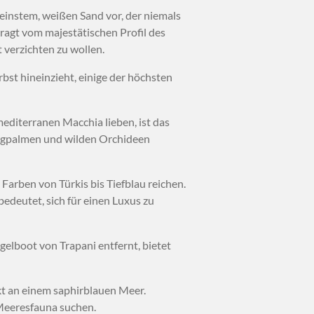
 feinstem, weißen Sand vor, der niemals
rragt vom majestätischen Profil des
 verzichten zu wollen.
rbst hineinzieht, einige der höchsten
 mediterranen Macchia lieben, ist das
ergpalmen und wilden Orchideen
arben von Türkis bis Tiefblau reichen.
bedeutet, sich für einen Luxus zu
elboot von Trapani entfernt, bietet
kt an einem saphirblauen Meer.
r Meeresfauna suchen.