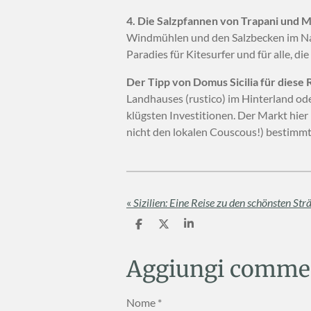
4. Die Salzpfannen von Trapani und M
Windmühlen und den Salzbecken im Nat
Paradies für Kitesurfer und für alle, di
Der Tipp von Domus Sicilia für diese 
Landhauses (rustico) im Hinterland od
klügsten Investitionen. Der Markt hie
nicht den lokalen Couscous!) bestimmt w
«
Sizilien: Eine Reise zu den schönsten St
C
C
C
o
o
o
n
n
n
d
d
d
Aggiungi comme
i
i
i
v
v
v
i
i
i
Nome *
d
d
d