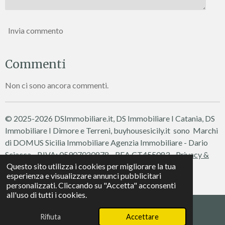
Invia commento
Commenti
Non ci sono ancora commenti.
© 2025-2026 DSImmobiliare.it, DS Immobiliare I Catania, DS
Immobiliare I Dimore e Terreni, buyhousesicily.it sono Marchi
di DOMUS Sicilia Immobiliare
Agenzia Immobiliare - Dario
Sciacca - P.IVA: 05907020878 - REA CT455083 -
Privacy &
Questo sito utilizza i cookies per migliorare la tua
Cookie Policy
esperienza e visualizzare annunci pubblicitari
Fornito da
Webador
personalizzati. Cliccando su "Accetta" acconsenti
all'uso di tutti i cookies.
Rifiuta
Accettare
Telefono
WhatsApp