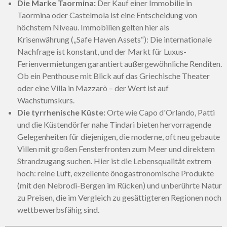
Die Marke Taormina:
Der Kauf einer Immobilie in
Taormina oder Castelmola ist eine Entscheidung von
höchstem Niveau. Immobilien gelten hier als
Krisenwährung („Safe Haven Assets“): Die internationale
Nachfrage ist konstant, und der Markt für Luxus-
Ferienvermietungen garantiert außergewöhnliche Renditen.
Ob ein Penthouse mit Blick auf das Griechische Theater
oder eine Villa in Mazzarò – der Wert ist auf
Wachstumskurs.
Die tyrrhenische Küste:
Orte wie Capo d'Orlando, Patti
und die Küstendörfer nahe Tindari bieten hervorragende
Gelegenheiten für diejenigen, die moderne, oft neu gebaute
Villen mit großen Fensterfronten zum Meer und direktem
Strandzugang suchen. Hier ist die Lebensqualität extrem
hoch: reine Luft, exzellente önogastronomische Produkte
(mit den Nebrodi-Bergen im Rücken) und unberührte Natur
zu Preisen, die im Vergleich zu gesättigteren Regionen noch
wettbewerbsfähig sind.