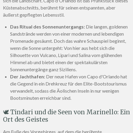
sich die Landschaft. Capo d'Orlando ist das Prunkstück dieses
Küstenabschnitts, berühmt für seinen entspannten, aber
äußerst gepflegten Lebensstil.
Das Ritual des Sonnenuntergangs:
Die langen, goldenen
Sandstrände werden von einer modernen und lebendigen
Promenade gesäumt. Doch das wahre Schauspiel beginnt,
wenn die Sonne untergeht: Von hier aus hebt sich die
Silhouette von Vulcano, Lipari und Salina vom glühenden
Himmel ab und bietet einen der spektakulärsten
Sonnenuntergänge ganz Siziliens.
Der Jachthafen:
Der neue Hafen von Capo d'Orlando hat
die Gegend in ein Drehkreuz für den Elite-Bootstourismus
verwandelt, sodass die Äolischen Inseln in nur wenigen
Bootsminuten erreichbar sind.
🕊️ Tindari und die Seen von Marinello: Ein
Ort des Geistes
Am Fuße des Vorgebirges, auf dem die berühmte