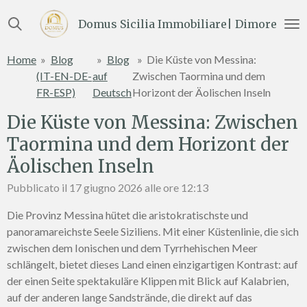
Vai
Domus Sicilia Immobiliare| Dimore e Te
al
contenuto
Home
»
Blog
»
Blog
»
Die Küste von Messina:
principale
(IT-EN-DE-
auf
Zwischen Taormina und dem
FR-ESP)
Deutsch
Horizont der Äolischen Inseln
Die Küste von Messina: Zwischen
Taormina und dem Horizont der
Äolischen Inseln
Pubblicato il 17 giugno 2026 alle ore 12:13
Die Provinz Messina hütet die aristokratischste und
panoramareichste Seele Siziliens. Mit einer Küstenlinie, die sich
zwischen dem Ionischen und dem Tyrrhehischen Meer
schlängelt, bietet dieses Land einen einzigartigen Kontrast: auf
der einen Seite spektakuläre Klippen mit Blick auf Kalabrien,
auf der anderen lange Sandstrände, die direkt auf das