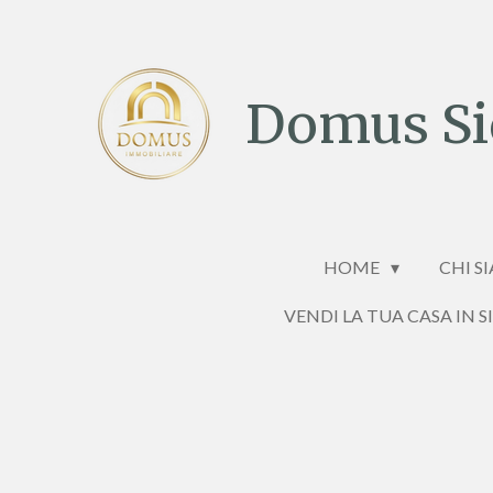
Vai
al
contenuto
Domus Sic
principale
HOME
CHI S
VENDI LA TUA CASA IN S