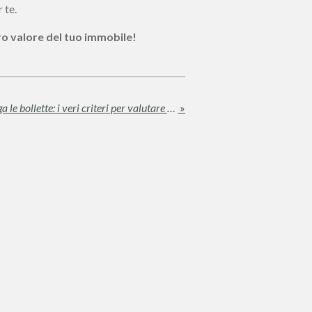
 te.
ero valore del tuo immobile!
Il "Valore Affettivo" non paga le bollette: i veri criteri per valutare la tua casa
»