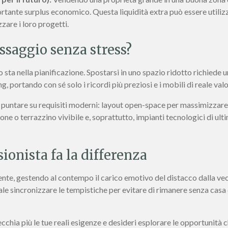
rtante surplus economico. Questa liquidità extra può essere utilizz
izzare i loro progetti.
ssaggio senza stress?
 sta nella pianificazione. Spostarsi in uno spazio ridotto richiede 
g, portando con sé solo i ricordi più preziosi e i mobili di reale val
e puntare su requisiti moderni: layout open-space per massimizzare 
one o terrazzino vivibile e, soprattutto, impianti tecnologici di u
ionista fa la differenza
 gestendo al contempo il carico emotivo del distacco dalla vecch
 sincronizzare le tempistiche per evitare di rimanere senza casa o,
ecchia più le tue reali esigenze e desideri esplorare le opportunità c