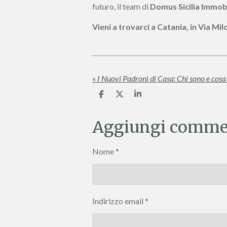
futuro, il team di
Domus Sicilia Immobi
Vieni a trovarci a Catania, in Via Mi
«
C
C
C
o
o
o
n
n
n
d
d
d
Aggiungi comme
i
i
i
v
v
v
i
i
i
Nome *
d
d
d
i
i
i
Indirizzo email *