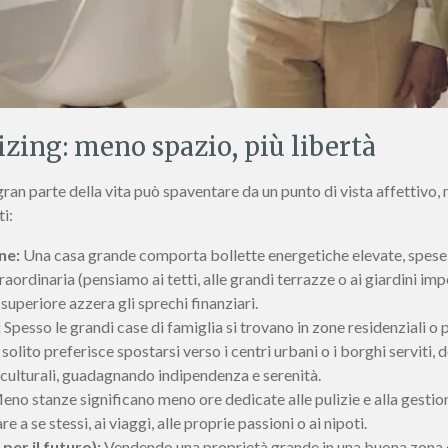
zing: meno spazio, più libertà
an parte della vita può spaventare da un punto di vista affettivo, 
i:
ne:
Una casa grande comporta bollette energetiche elevate, spese 
raordinaria (pensiamo ai tetti, alle grandi terrazze o ai giardini i
superiore azzera gli sprechi finanziari.
:
Spesso le grandi case di famiglia si trovano in zone residenziali o p
solito preferisce spostarsi verso i centri urbani o i borghi serviti,
i culturali, guadagnando indipendenza e serenità.
no stanze significano meno ore dedicate alle pulizie e alla gestio
a se stessi, ai viaggi, alle proprie passioni o ai nipoti.
per il futuro):
Vendendo una proprietà grande in una buona zona e