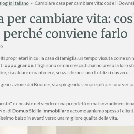
log in Italiano
»
Cambiare casa per cambiare vita: cos’è il Downsi
per cambiare vita: cos’
perché conviene farlo
36
ti proprietari in cui la casa di famiglia, un tempo vissuta come un n
e
troppo grande
. I figli sono ormai cresciuti, hanno preso la loro
ire, riscaldare e mantenere, senza che nessuno li utilizzi davvero.
enerazione dei Boomer, sta spingendo sempre più persone verso una 
ento" e consiste nel vendere una proprietà ormai sovradimensionat
 Noi di
Domus Sicilia Immobiliare
accompagniamo spesso i clienti 
issimo balzo in avanti verso una migliore qualità della vita.