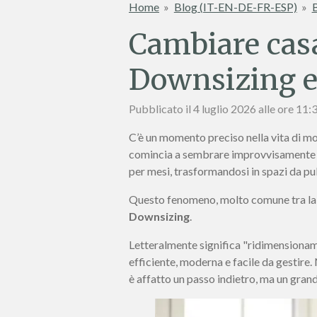
Home
»
Blog (IT-EN-DE-FR-ESP)
»
B
Cambiare casa 
Downsizing e 
Pubblicato il 4 luglio 2026 alle ore 11:
C’è un momento preciso nella vita di mol
comincia a sembrare improvvisament
per mesi, trasformandosi in spazi da pul
Questo fenomeno, molto comune tra la g
Downsizing
.
Letteralmente significa "ridimensionam
efficiente, moderna e facile da gestire.
è affatto un passo indietro, ma un grand