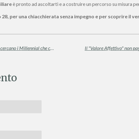
liare
è pronto ad ascoltarti e a costruire un percorso su misura per
lo 28, per una chiacchierata senza impegno e per scoprire il v
I Nuovi Padroni di Casa: Chi sono e cosa cercano i Millennial che comprano oggi
nto