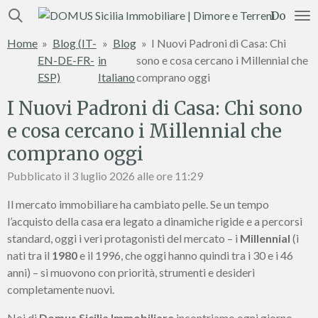
Vai
Domus S
al
Home
»
Blog (IT-
»
Blog
»
I Nuovi Padroni di Casa: Chi
contenuto
EN-DE-FR-
in
sono e cosa cercano i Millennial che
principale
ESP)
Italiano
comprano oggi
I Nuovi Padroni di Casa: Chi sono
e cosa cercano i Millennial che
comprano oggi
Pubblicato il 3 luglio 2026 alle ore 11:29
Il mercato immobiliare ha cambiato pelle. Se un tempo
l’acquisto della casa era legato a dinamiche rigide e a percorsi
standard, oggi i veri protagonisti del mercato – i
Millennial
(i
nati tra il
1980
e il 1996, che oggi hanno quindi tra i 30 e i 46
anni) – si muovono con priorità, strumenti e desideri
completamente nuovi.
Noi di
Domus Sicilia Immobiliare
incontriamo ogni giorno