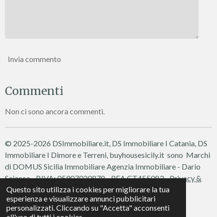
Invia commento
Commenti
Non ci sono ancora commenti.
© 2025-2026 DSImmobiliare.it, DS Immobiliare I Catania, DS
Immobiliare I Dimore e Terreni, buyhousesicily.it sono Marchi
di DOMUS Sicilia Immobiliare
Agenzia Immobiliare - Dario
Sciacca - P.IVA: 05907020878 - REA CT455083 -
Privacy &
Questo sito utilizza i cookies per migliorare la tua
Cookie Policy
esperienza e visualizzare annunci pubblicitari
Fornito da
Webador
personalizzati. Cliccando su "Accetta" acconsenti
all'uso di tutti i cookies.