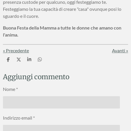
presenza custode per qualcuno, oggi festeggiamo te.
Festeggiamo la tua capacità di creare "casa" ovunque posi lo
sguardo e il cuore.
Buona Festa della Mamma a tutte le donne che amano con
l'anima.
«
Precedente
Avanti
»
C
C
C
C
o
o
o
o
n
n
n
n
Aggiungi commento
d
d
d
d
i
i
i
i
v
v
v
v
Nome *
i
i
i
i
d
d
d
d
i
i
i
i
Indirizzo email *