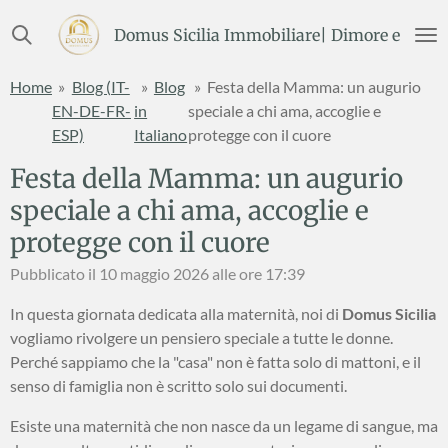
Vai
Domus Sicilia Immobiliare| Dimore e Terre
al
contenuto
Home
»
Blog (IT-
»
Blog
»
Festa della Mamma: un augurio
principale
EN-DE-FR-
in
speciale a chi ama, accoglie e
ESP)
Italiano
protegge con il cuore
Festa della Mamma: un augurio
speciale a chi ama, accoglie e
protegge con il cuore
Pubblicato il 10 maggio 2026 alle ore 17:39
In questa giornata dedicata alla maternità, noi di
Domus Sicilia
vogliamo rivolgere un pensiero speciale a tutte le donne.
Perché sappiamo che la "casa" non è fatta solo di mattoni, e il
senso di famiglia non è scritto solo sui documenti.
Esiste una maternità che non nasce da un legame di sangue, ma