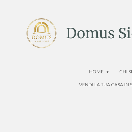
Vai
al
contenuto
Domus Sic
principale
HOME
CHI 
VENDI LA TUA CASA IN S