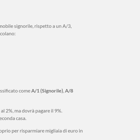
bile signorile, rispetto a un A/3,
lcolano:
assificato come
A/1 (Signorile)
,
A/8
 al 2%, ma dovrà pagare il 9%.
seconda casa.
prio per risparmiare migliaia di euro in