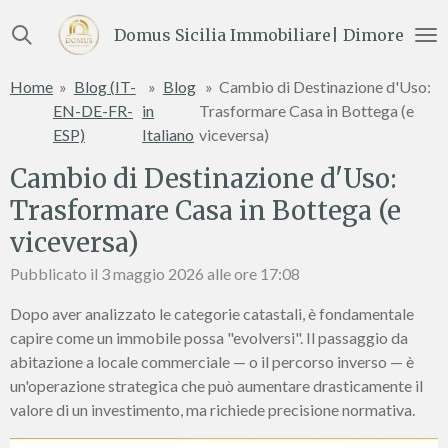
Vai
Domus Sicilia Immobiliare| Dimore e Te
al
contenuto
Home
»
Blog (IT-
»
Blog
»
Cambio di Destinazione d'Uso:
principale
EN-DE-FR-
in
Trasformare Casa in Bottega (e
ESP)
Italiano
viceversa)
Cambio di Destinazione d'Uso:
Trasformare Casa in Bottega (e
viceversa)
Pubblicato il 3 maggio 2026 alle ore 17:08
Dopo aver analizzato le categorie catastali, è fondamentale
capire come un immobile possa "evolversi". Il passaggio da
abitazione a locale commerciale — o il percorso inverso — è
un'operazione strategica che può aumentare drasticamente il
valore di un investimento, ma richiede precisione normativa.