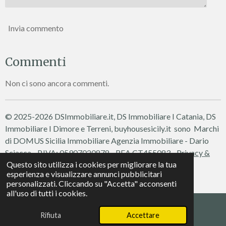
Invia commento
Commenti
Non ci sono ancora commenti.
© 2025-2026 DSImmobiliare.it, DS Immobiliare I Catania, DS
Immobiliare I Dimore e Terreni, buyhousesicily.it sono Marchi
di DOMUS Sicilia Immobiliare
Agenzia Immobiliare - Dario
Sciacca - P.IVA: 05907020878 - REA CT455083 -
Privacy &
Questo sito utilizza i cookies per migliorare la tua
Cookie Policy
esperienza e visualizzare annunci pubblicitari
Fornito da
Webador
personalizzati. Cliccando su "Accetta" acconsenti
all'uso di tutti i cookies.
Rifiuta
Accettare
Telefono
WhatsApp