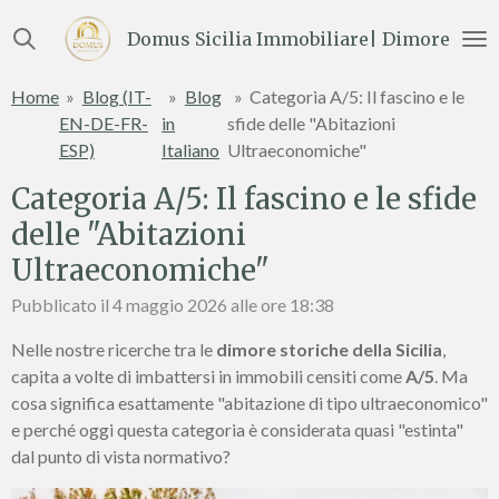
Vai
Domus Sicilia Immobiliare| Dimore e Te
al
contenuto
Home
»
Blog (IT-
»
Blog
»
Categoria A/5: Il fascino e le
principale
EN-DE-FR-
in
sfide delle "Abitazioni
ESP)
Italiano
Ultraeconomiche"
Categoria A/5: Il fascino e le sfide
delle "Abitazioni
Ultraeconomiche"
Pubblicato il 4 maggio 2026 alle ore 18:38
Nelle nostre ricerche tra le
dimore storiche della Sicilia
,
capita a volte di imbattersi in immobili censiti come
A/5
. Ma
cosa significa esattamente "abitazione di tipo ultraeconomico"
e perché oggi questa categoria è considerata quasi "estinta"
dal punto di vista normativo?