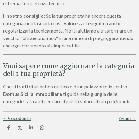
estrema competenza tecnica.
Il nostro consiglio:
Se la tua proprietà ha ancora questa
categoria, non lasciarla così. Valorizzarla significa anche
regolarizzarla tecnicamente. Noi ti aiutiamo a trasformare un
vecchio "ultraeconomico" in una dimora di pregio, garantendo
che ogni documento sia impeccabile.
Vuoi sapere come aggiornare la categoria
della tua proprietà?
Che si tratti di un antico rustico o di un palazzotto in centro,
Domus Sicilia Immobiliare
ti guida nella giungla delle
categorie catastali per dare il giusto valore al tuo patrimonio.
«
Precedente
Avanti
»
C
C
C
C
o
o
o
o