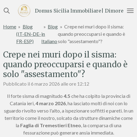
Vai
Domus Sicilia Immobiliare| Dimore e Te
al
contenuto
Home
»
Blog
»
Blog
»
Crepe nei muri dopo il sisma:
principale
(IT-EN-DE-
in
quando preoccuparsi e quando è
FR-ESP)
Italiano
solo "assestamento"?
Crepe nei muri dopo il sisma:
quando preoccuparsi e quando è
solo "assestamento"?
Pubblicato il 6 marzo 2026 alle ore 12:12
Il forte sisma di magnitudo
4.5
che ha colpito la provincia di
Catania ieri,
4 marzo 2026
, ha lasciato molti di noi con lo
sguardo rivolto verso l'alto, a ispezionare soffitti e pareti. In un
territorio come il nostro, solcato da strutture dinamiche come
la
Faglia di Tremestieri Etneo
, la comparsa di una
fessurazione può generare ansia immediata.