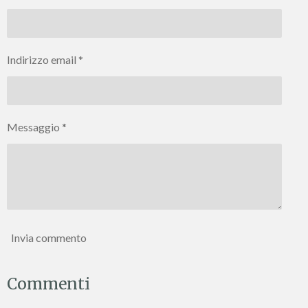
d
d
d
d
i
i
i
i
Indirizzo email *
Messaggio *
Invia commento
Commenti