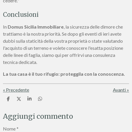
cedere."
Conclusioni
In
Domus Sicilia Immobiliare
, la sicurezza delle dimore che
trattiamo è la nostra priorità. Se dopo gli eventi di ieri avete
dubbi sulla staticità della vostra proprietà o state valutando
l'acquisto di un terreno e volete conoscere l'esatta posizione
delle linee di faglia, siamo qui per offrirvi una consulenza
tecnica dedicata.
La tua casa è il tuo rifugio: proteggila con la conoscenza.
«
Precedente
Avanti
»
C
C
C
C
o
o
o
o
n
n
n
n
Aggiungi commento
d
d
d
d
i
i
i
i
v
v
v
v
Nome *
i
i
i
i