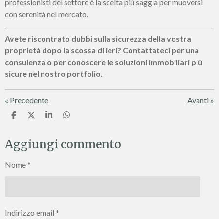
professionisti del settore è la scelta più saggia per muoversi
con serenità nel mercato.
Avete riscontrato dubbi sulla sicurezza della vostra
proprietà dopo la scossa di ieri? Contattateci per una
consulenza o per conoscere le soluzioni immobiliari più
sicure nel nostro portfolio.
«
Precedente
Avanti
»
C
C
C
C
o
o
o
o
n
n
n
n
Aggiungi commento
d
d
d
d
i
i
i
i
v
v
v
v
Nome *
i
i
i
i
d
d
d
d
i
i
i
i
Indirizzo email *