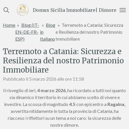
Vai
Domus Sicilia Immobiliare| Dimore e Te
al
contenuto
Home
»
Blog (IT-
»
Blog
»
Terremoto a Catania: Sicurezza
principale
EN-DE-FR-
in
e Resilienza del nostro Patrimonio
ESP)
Italiano
Immobiliare
Terremoto a Catania: Sicurezza e
Resilienza del nostro Patrimonio
Immobiliare
Pubblicato il 5 marzo 2026 alle ore 11:58
Il risveglio di ieri,
4 marzo 2026
, ha ricordato a tutti noi quanto
sia dinamico il territorio in cui abbiamo scelto di vivere e
investire. La scossa di magnitudo
4.5
con epicentro a
Ragalna
,
avvertita nitidamente in tutta la provincia di Catania, ha
riacceso i riflettori su un tema a noi caro: la sicurezza delle
nostre dimore.