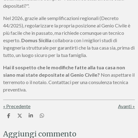
depositati?".
Nel 2026, grazie alle semplificazioni regionali (Decreto
44/2025), regolarizzare la propria posizione al Genio Civile è
più facile che in passato, ma richiede comunque un tecnico
esperto.
Domus Sicilia
collabora con i migliori studi di
ingegneria strutturale per garantirti che la tua casa sia, prima di
tutto, un luogo sicuro per la tua famiglia.
Hai il sospetto che le modifiche fatte alla tua casa non
siano mai state depositate al Genio Civile?
Non aspettare il
terremoto o il notaio. Contattaci per una consulenza tecnica
preventiva.
«
Precedente
Avanti
»
C
C
C
C
o
o
o
o
n
n
n
n
Aggiungi commento
d
d
d
d
i
i
i
i