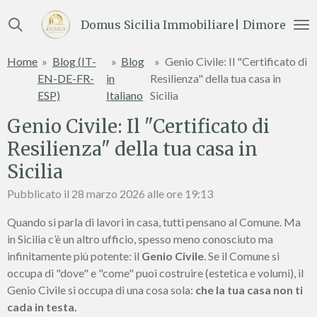
Vai
Domus Sicilia Immobiliare| Dimore e Te
al
contenuto
Home
»
Blog (IT-
»
Blog
»
Genio Civile: Il "Certificato di
principale
EN-DE-FR-
in
Resilienza" della tua casa in
ESP)
Italiano
Sicilia
Genio Civile: Il "Certificato di
Resilienza" della tua casa in
Sicilia
Pubblicato il 28 marzo 2026 alle ore 19:13
Quando si parla di lavori in casa, tutti pensano al Comune. Ma
in Sicilia c’è un altro ufficio, spesso meno conosciuto ma
infinitamente più potente: il
Genio Civile
. Se il Comune si
occupa di "dove" e "come" puoi costruire (estetica e volumi), il
Genio Civile si occupa di una cosa sola:
che la tua casa non ti
cada in testa.