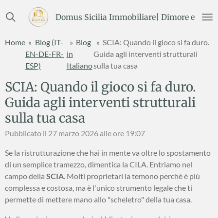
Vai
Domus Sicilia Immobiliare| Dimore e Terre
al
contenuto
Home
»
Blog (IT-
»
Blog
»
SCIA: Quando il gioco si fa duro.
principale
EN-DE-FR-
in
Guida agli interventi strutturali
ESP)
Italiano
sulla tua casa
SCIA: Quando il gioco si fa duro.
Guida agli interventi strutturali
sulla tua casa
Pubblicato il 27 marzo 2026 alle ore 19:07
Se la ristrutturazione che hai in mente va oltre lo spostamento
di un semplice tramezzo, dimentica la CILA. Entriamo nel
campo della
SCIA
. Molti proprietari la temono perché è più
complessa e costosa, ma è l'unico strumento legale che ti
permette di mettere mano allo "scheletro" della tua casa.