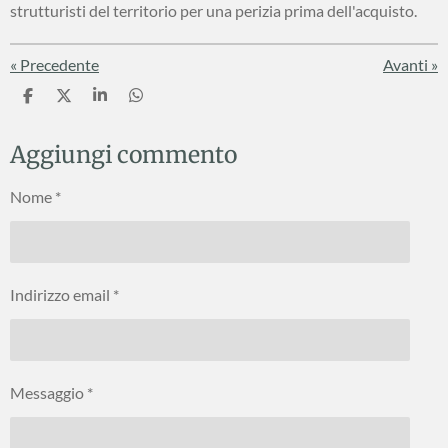
strutturisti del territorio per una perizia prima dell'acquisto.
«
Precedente
Avanti
»
C
C
C
C
o
o
o
o
n
n
n
n
Aggiungi commento
d
d
d
d
i
i
i
i
v
v
v
v
Nome *
i
i
i
i
d
d
d
d
i
i
i
i
Indirizzo email *
Messaggio *