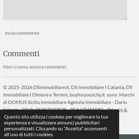
Invia commento
Commenti
Non ci sono ancora commenti.
© 2025-2026 DSImmobiliare.it, DS Immobiliare I Catania, DS
Immobiliare I Dimore e Terreni, buyhousesicily.it sono Marchi
di DOMUS Sicilia Immobiliare
Agenzia Immobiliare - Dario
Sciacca - P.IVA: 05907020878 - REA CT455083 -
Privacy &
Questo sito utilizza i cookies per migliorare la tua
Cookie Policy
esperienza e visualizzare annunci pubblicitari
Fornito da
Webador
personalizzati. Cliccando su "Accetta" acconsenti
all'uso di tutti i cookies.