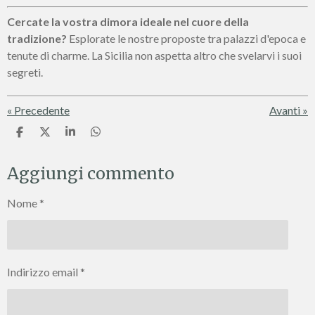
Cercate la vostra dimora ideale nel cuore della
tradizione?
Esplorate le nostre proposte tra palazzi d'epoca e
tenute di charme. La Sicilia non aspetta altro che svelarvi i suoi
segreti.
«
Precedente
Avanti
»
C
C
C
C
o
o
o
o
n
n
n
n
Aggiungi commento
d
d
d
d
i
i
i
i
v
v
v
v
Nome *
i
i
i
i
d
d
d
d
i
i
i
i
Indirizzo email *