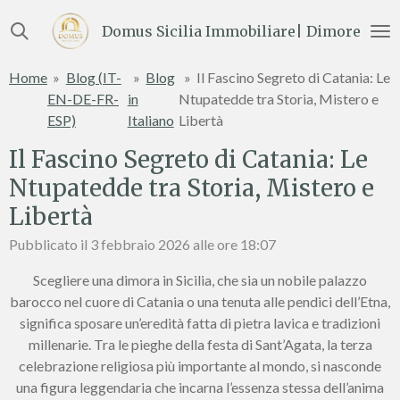
Vai
Domus Sicilia Immobiliare| Dimore e Te
al
contenuto
Home
»
Blog (IT-
»
Blog
»
Il Fascino Segreto di Catania: Le
principale
EN-DE-FR-
in
Ntupatedde tra Storia, Mistero e
ESP)
Italiano
Libertà
Il Fascino Segreto di Catania: Le
Ntupatedde tra Storia, Mistero e
Libertà
Pubblicato il 3 febbraio 2026 alle ore 18:07
Scegliere una dimora in Sicilia, che sia un nobile palazzo
barocco nel cuore di Catania o una tenuta alle pendici dell’Etna,
significa sposare un’eredità fatta di pietra lavica e tradizioni
millenarie. Tra le pieghe della festa di Sant’Agata, la terza
celebrazione religiosa più importante al mondo, si nasconde
una figura leggendaria che incarna l’essenza stessa dell’anima