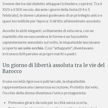
Il nome deriva dal dialetto attuppari (chiudere, coprire). Tra il
XVII e il XIX secolo, durante i giorni della festa (il 4 e 5
febbraio), le donne catanesi godevano di un privilegio unico e
quasi incredibile per l’epoca: il diritto all’anonimato assoluto.
Avvolte in abiti eleganti, solitamente di seta nera, con un
mantello che ne nascondeva le forme e un fazzoletto
sapientemente annodato sul volto, le ntupatedde lasciavano
scoperto
un solo occhio
. Così "attuppate", diventavano
irriconoscibili persino ai propri mariti o padri.
Un giorno di libertà assoluta tra le vie del
Barocco
In una società rigorosa e patriarcale, la ntupatedda
rappresentava una clamorosa eccezione. Protetto dal velo,
l'occhio della donna diventava l'unico protagonista:
Potevano girare da sole per la città senza scorta.