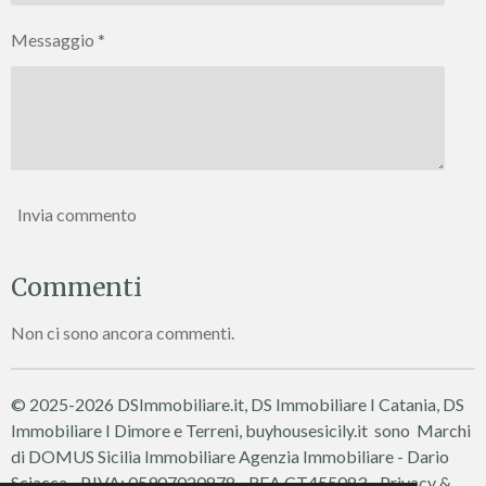
Messaggio *
Invia commento
Commenti
Non ci sono ancora commenti.
© 2025-2026 DSImmobiliare.it, DS Immobiliare I Catania, DS
Immobiliare I Dimore e Terreni, buyhousesicily.it sono Marchi
di DOMUS Sicilia Immobiliare
Agenzia Immobiliare - Dario
Sciacca - P.IVA: 05907020878 - REA CT455083 -
Privacy &