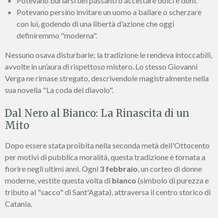
Potevano burlarsi dei passanti o accettare dolci e doni.
Potevano persino invitare un uomo a ballare o scherzare
con lui, godendo di una libertà d'azione che oggi
definiremmo "moderna".
Nessuno osava disturbarle; la tradizione le rendeva intoccabili,
avvolte in un’aura di rispettoso mistero. Lo stesso Giovanni
Verga ne rimase stregato, descrivendole magistralmente nella
sua novella "La coda del diavolo".
Dal Nero al Bianco: La Rinascita di un
Mito
Dopo essere stata proibita nella seconda metà dell'Ottocento
per motivi di pubblica moralità, questa tradizione è tornata a
fiorire negli ultimi anni. Ogni
3 febbraio
, un corteo di donne
moderne, vestite questa volta di
bianco
(simbolo di purezza e
tributo al "sacco" di Sant'Agata), attraversa il centro storico di
Catania.