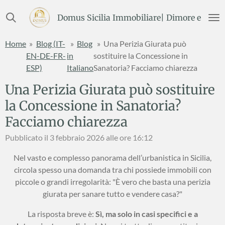
Vai
Domus Sicilia Immobiliare| Dimore e Terre
al
contenuto
Home
»
Blog (IT-
»
Blog
»
Una Perizia Giurata può
principale
EN-DE-FR-
in
sostituire la Concessione in
ESP)
Italiano
Sanatoria? Facciamo chiarezza
Una Perizia Giurata può sostituire
la Concessione in Sanatoria?
Facciamo chiarezza
Pubblicato il 3 febbraio 2026 alle ore 16:12
Nel vasto e complesso panorama dell’urbanistica in Sicilia,
circola spesso una domanda tra chi possiede immobili con
piccole o grandi irregolarità: "È vero che basta una perizia
giurata per sanare tutto e vendere casa?"
La risposta breve è:
Sì, ma solo in casi specifici e a