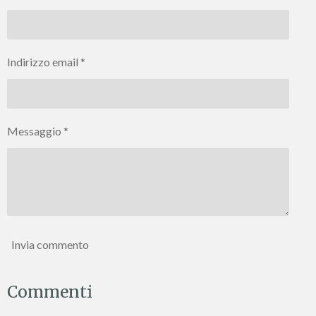
d
d
d
d
i
i
i
i
Indirizzo email *
Messaggio *
Invia commento
Commenti