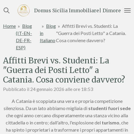
Vai
Domus Sicilia Immobiliare| Dimore e Te
al
contenuto
Home
»
Blog
»
Blog
»
Affitti Brevi vs. Studenti: La
principale
(IT-EN-
in
"Guerra dei Posti Letto" a Catania.
DE-FR-
Italiano
Cosa conviene davvero?
ESP)
Affitti Brevi vs. Studenti: La
"Guerra dei Posti Letto" a
Catania. Cosa conviene davvero?
Pubblicato il 24 gennaio 2026 alle ore 18:53
A Catania è scoppiata una vera e propria competizione
silenziosa. Da un lato abbiamo migliaia di
studenti fuori sede
che ogni anno cercano disperatamente una stanza vicino alla
cittadella o in centro; dall'altro, l'esplosione del
turismo
, che
ha spinto i proprietari a trasformare i propri appartamenti in