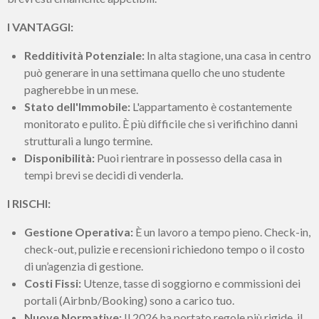
I VANTAGGI:
Redditività Potenziale:
In alta stagione, una casa in centro
può generare in una settimana quello che uno studente
pagherebbe in un mese.
Stato dell'Immobile:
L'appartamento è costantemente
monitorato e pulito. È più difficile che si verifichino danni
strutturali a lungo termine.
Disponibilità:
Puoi rientrare in possesso della casa in
tempi brevi se decidi di venderla.
I RISCHI:
Gestione Operativa:
È un lavoro a tempo pieno. Check-in,
check-out, pulizie e recensioni richiedono tempo o il costo
di un’agenzia di gestione.
Costi Fissi:
Utenze, tasse di soggiorno e commissioni dei
portali (Airbnb/Booking) sono a carico tuo.
Nuove Normative:
Il 2026 ha portato regole più rigide, il