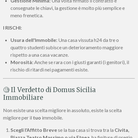
Gestione Minima:
Una volta firmato il contratto e
consegnate le chiavi, la gestione è molto più semplice e
meno frenetica.
I RISCHI:
Usura dell'Immobile:
Una casa vissuta h24 da tre o
quattro studenti subisce un deterioramento maggiore
rispetto a una casa vacanze.
Morosità:
Anche se rara con i giusti garanti (i genitori), il
rischio di ritardi nei pagamenti esiste.
🧐 Il Verdetto di Domus Sicilia
Immobiliare
Non esiste una scelta migliore in assoluto, esiste la scelta
migliore per il
tuo
immobile.
Scegli l'Affitto Breve
se la tua casa si trova tra la
Civita,
Piazza Teatro Massimo o via Etnea
, ha finiture di pregio