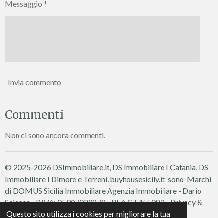
Messaggio *
Invia commento
Commenti
Non ci sono ancora commenti.
© 2025-2026 DSImmobiliare.it, DS Immobiliare I Catania, DS
Immobiliare I Dimore e Terreni, buyhousesicily.it sono Marchi
di DOMUS Sicilia Immobiliare
Agenzia Immobiliare - Dario
Sciacca - P.IVA: 05907020878 - REA CT455083 -
Privacy &
Questo sito utilizza i cookies per migliorare la tua
Cookie Policy