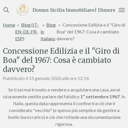
Vai
Domus Sicilia Immobiliare| Dimore e Te
al
contenuto
Home
»
Blog (IT-
»
Blog
»
Concessione Edilizia e il "Giro di
principale
EN-DE-FR-
in
Boa" del 1967: Cosa è cambiato
ESP)
Italiano
davvero?
Concessione Edilizia e il "Giro di
Boa" del 1967: Cosa è cambiato
davvero?
Pubblicato il 15 gennaio 2026 alle ore 12:14
Se ti sei mai trovato a vendere o acquistare una casa, avrai
sicuramente sentito parlare del fatidico
1º settembre 1967
. In
Italia, questa data rappresenta il confine tra ciò che è
considerato "vecchio" (e spesso più semplice da gestire a
livello burocratico) e ciò che richiede una documentazione
rigorosa.