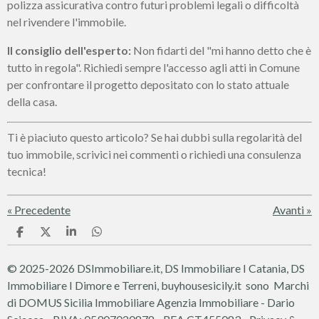
polizza assicurativa contro futuri problemi legali o difficoltà
nel rivendere l'immobile.
Il consiglio dell'esperto:
Non fidarti del "mi hanno detto che è
tutto in regola". Richiedi sempre l'accesso agli atti in Comune
per confrontare il progetto depositato con lo stato attuale
della casa.
Ti è piaciuto questo articolo? Se hai dubbi sulla regolarità del
tuo immobile, scrivici nei commenti o richiedi una consulenza
tecnica!
«
Precedente
Avanti
»
C
C
C
C
o
o
o
o
n
n
n
n
© 2025-2026 DSImmobiliare.it, DS Immobiliare I Catania, DS
d
d
d
d
i
i
i
i
Immobiliare I Dimore e Terreni, buyhousesicily.it sono Marchi
v
v
v
v
di DOMUS Sicilia Immobiliare
Agenzia Immobiliare - Dario
i
i
i
i
d
d
d
d