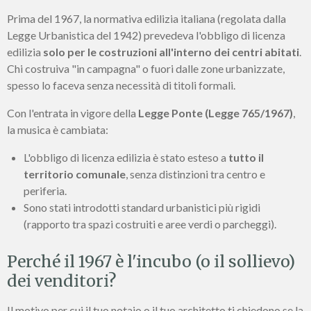
Prima del 1967, la normativa edilizia italiana (regolata dalla
Legge Urbanistica del 1942) prevedeva l'obbligo di licenza
edilizia
solo per le costruzioni all'interno dei centri abitati
.
Chi costruiva "in campagna" o fuori dalle zone urbanizzate,
spesso lo faceva senza necessità di titoli formali.
Con l'entrata in vigore della
Legge Ponte (Legge 765/1967)
,
la musica è cambiata:
L'obbligo di licenza edilizia è stato esteso a
tutto il
territorio comunale
, senza distinzioni tra centro e
periferia.
Sono stati introdotti standard urbanistici più rigidi
(rapporto tra spazi costruiti e aree verdi o parcheggi).
Perché il 1967 è l'incubo (o il sollievo)
dei venditori?
Il motivo per cui il tuo notaio o il tuo architetto ti chiedono se la