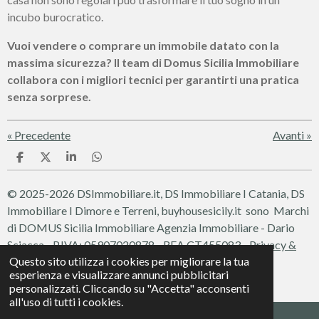
incubo burocratico.
Vuoi vendere o comprare un immobile datato con la
massima sicurezza? Il team di Domus Sicilia Immobiliare
collabora con i migliori tecnici per garantirti una pratica
senza sorprese.
«
Precedente
Avanti
»
C
C
C
C
o
o
o
o
n
n
n
n
© 2025-2026 DSImmobiliare.it, DS Immobiliare I Catania, DS
d
d
d
d
i
i
i
i
Immobiliare I Dimore e Terreni, buyhousesicily.it sono Marchi
v
v
v
v
di DOMUS Sicilia Immobiliare
Agenzia Immobiliare - Dario
i
i
i
i
d
d
d
d
Sciacca - P.IVA: 05907020878 - REA CT455083 -
Privacy &
i
i
i
i
Questo sito utilizza i cookies per migliorare la tua
Cookie Policy
esperienza e visualizzare annunci pubblicitari
Fornito da
Webador
personalizzati. Cliccando su "Accetta" acconsenti
all'uso di tutti i cookies.