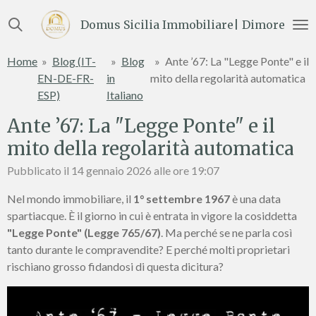
Vai
Domus Sicilia Immobiliare| Dimore e Te
al
contenuto
Home
»
Blog (IT-
»
Blog
»
Ante ’67: La "Legge Ponte" e il
principale
EN-DE-FR-
in
mito della regolarità automatica
ESP)
Italiano
Ante ’67: La "Legge Ponte" e il
mito della regolarità automatica
Pubblicato il 14 gennaio 2026 alle ore 19:07
Nel mondo immobiliare, il
1° settembre 1967
è una data
spartiacque. È il giorno in cui è entrata in vigore la cosiddetta
"Legge Ponte" (Legge 765/67)
. Ma perché se ne parla così
tanto durante le compravendite? E perché molti proprietari
rischiano grosso fidandosi di questa dicitura?