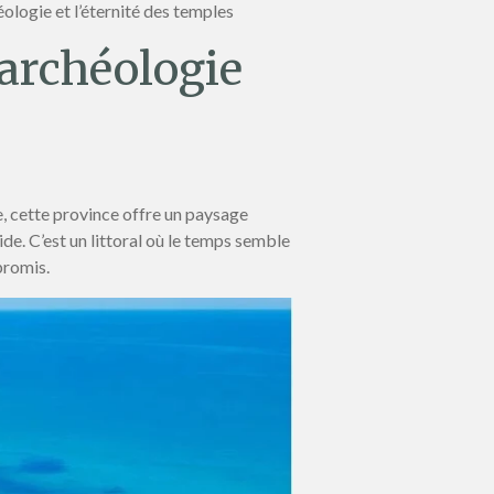
ologie et l’éternité des temples
 archéologie
que, cette province offre un paysage
de. C’est un littoral où le temps semble
promis.