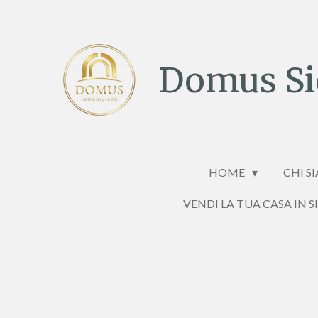
Vai
al
contenuto
Domus Sic
principale
HOME
CHI S
VENDI LA TUA CASA IN S