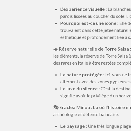
L’expérience visuelle :
La blancheur
parois lissées au coucher du soleil,
Pourquoi est-ce une icône :
Elle d
trouvaient dans cette jetée naturelle
esthétique et profondément liée à 
🐢 Réserve naturelle de Torre Salsa 
les éléments, la réserve de Torre Salsa 
des rares en Italie à être restées comp
La nature protégée :
Ici, vous ne 
alternent avec des zones gypseuses 
Le luxe du silence :
C’est la destina
signifie avoir le privilège d’un hori
🎭 Eraclea Minoa : Là où l’histoire 
archéologie et détente balnéaire.
Le paysage :
Une très longue plage