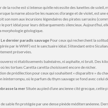
 de la roche est si intense qu’elle nécessite des lunettes de soleil
 lorsque la marne absorbe les nuances d’orange et de violet, est un
oit son nom aux incursions légendaires des pirates sarrasins (com
 le port idéal pour leurs débarquements silencieux. Aujourd’hui, elle
sa morphologie géologique.
: Le dernier paradis sauvage
Pour ceux qui recherchent la solitud
(gérée par le WWF) est le sanctuaire idéal. S’étendant entre Siculia
lètement préservées.
trouverez ni établissements balnéaires, ni asphalte, ni bruit. Des k
où les tortues Caretta caretta choisissent encore de nicher.
tion de prédilection pour ceux qui souhaitent « disparaître » du cha
zon ininterrompu, où le parfum du thym sauvage se fond avec celui de
embrasse la mer
Située au pied d’une ancienne cité grecque, cette 
 de sable fin protégée par une dense pinède méditerranéenne. Derr