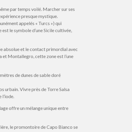
, même par temps voilé. Marcher sur ses
e expérience presque mystique.
munément appelés « Turcs ») qui
 est le symbole d’une Sicile cultivée,
e absolue et le contact primordial avec
na et Montallegro, cette zone est l’une
ilomètres de dunes de sable doré
os urbain. Vivre près de Torre Salsa
 l’iode.
plage offre un mélange unique entre
ière, le promontoire de Capo Bianco se