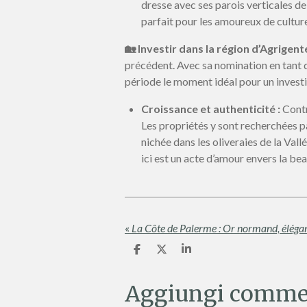
dresse avec ses parois verticales de
parfait pour les amoureux de culture
🏡 Investir dans la région d’Agrigent
précédent. Avec sa nomination en tant qu
période le moment idéal pour un invest
Croissance et authenticité :
Contr
Les propriétés y sont recherchées par
nichée dans les oliveraies de la Val
ici est un acte d’amour envers la be
«
C
C
C
o
o
o
n
n
n
d
d
d
Aggiungi comme
i
i
i