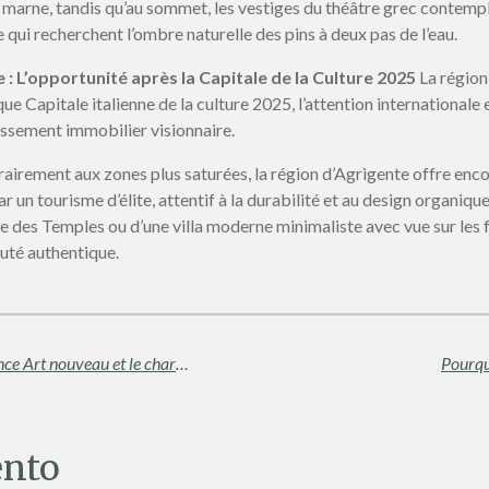
 marne, tandis qu’au sommet, les vestiges du théâtre grec contemple
 qui recherchent l’ombre naturelle des pins à deux pas de l’eau.
e : L’opportunité après la Capitale de la Culture 2025
La région
e Capitale italienne de la culture 2025, l’attention internationale 
issement immobilier visionnaire.
airement aux zones plus saturées, la région d’Agrigente offre enco
 un tourisme d’élite, attentif à la durabilité et au design organique
lée des Temples ou d’une villa moderne minimaliste avec vue sur les
auté authentique.
La Côte de Palerme : Or normand, élégance Art nouveau et le charme intemporel de Cefalù
Pourqu
nto