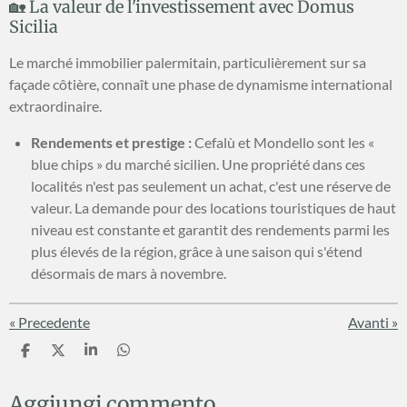
🏡 La valeur de l'investissement avec Domus
Sicilia
Le marché immobilier palermitain, particulièrement sur sa
façade côtière, connaît une phase de dynamisme international
extraordinaire.
Rendements et prestige :
Cefalù et Mondello sont les «
blue chips » du marché sicilien. Une propriété dans ces
localités n'est pas seulement un achat, c'est une réserve de
valeur. La demande pour des locations touristiques de haut
niveau est constante et garantit des rendements parmi les
plus élevés de la région, grâce à une saison qui s'étend
désormais de mars à novembre.
«
Precedente
Avanti
»
C
C
C
C
o
o
o
o
n
n
n
n
Aggiungi commento
d
d
d
d