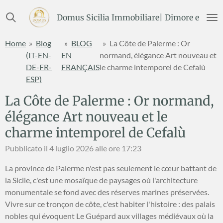
Vai
Domus Sicilia Immobiliare| Dimore e Terre
al
contenuto
Home
»
Blog
»
BLOG
»
La Côte de Palerme : Or
principale
(IT-EN-
EN
normand, élégance Art nouveau et
DE-FR-
FRANÇAIS
le charme intemporel de Cefalù
ESP)
La Côte de Palerme : Or normand,
élégance Art nouveau et le
charme intemporel de Cefalù
Pubblicato il 4 luglio 2026 alle ore 17:23
La province de Palerme n'est pas seulement le cœur battant de
la Sicile, c'est une mosaïque de paysages où l'architecture
monumentale se fond avec des réserves marines préservées.
Vivre sur ce tronçon de côte, c'est habiter l'histoire : des palais
nobles qui évoquent Le Guépard aux villages médiévaux où la