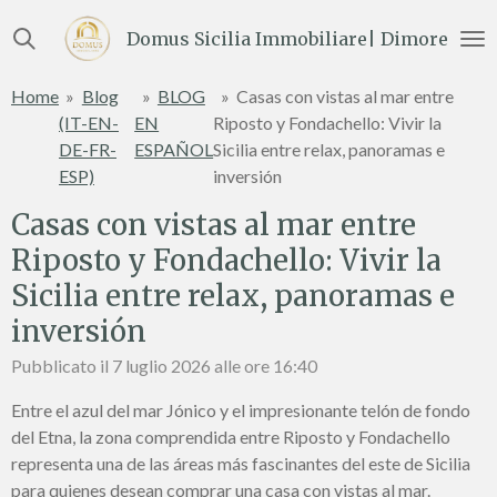
Vai
Domus Sicilia Immobiliare| Dimore e Te
al
contenuto
Home
»
Blog
»
BLOG
»
Casas con vistas al mar entre
principale
(IT-EN-
EN
Riposto y Fondachello: Vivir la
DE-FR-
ESPAÑOL
Sicilia entre relax, panoramas e
ESP)
inversión
Casas con vistas al mar entre
Riposto y Fondachello: Vivir la
Sicilia entre relax, panoramas e
inversión
Pubblicato il 7 luglio 2026 alle ore 16:40
Entre el azul del mar Jónico y el impresionante telón de fondo
del Etna, la zona comprendida entre Riposto y Fondachello
representa una de las áreas más fascinantes del este de Sicilia
para quienes desean comprar una casa con vistas al mar.