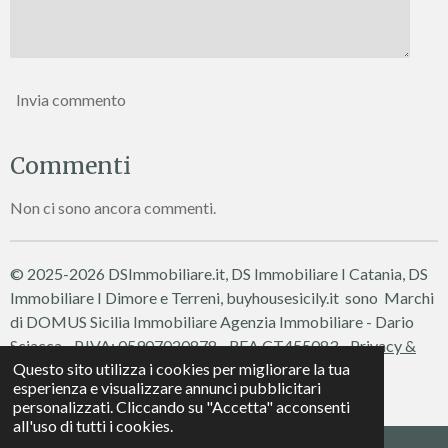
Invia commento
Commenti
Non ci sono ancora commenti.
© 2025-2026 DSImmobiliare.it, DS Immobiliare I Catania, DS
Immobiliare I Dimore e Terreni, buyhousesicily.it sono Marchi
di DOMUS Sicilia Immobiliare
Agenzia Immobiliare - Dario
Sciacca - P.IVA: 05907020878 - REA CT455083 -
Privacy &
Questo sito utilizza i cookies per migliorare la tua
Cookie Policy
esperienza e visualizzare annunci pubblicitari
Fornito da
Webador
personalizzati. Cliccando su "Accetta" acconsenti
all'uso di tutti i cookies.