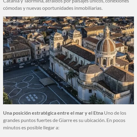
Catania y Taormina, atraídos por paisajes únicos, conexiones
cómodas y nuevas oportunidades inmobiliarias.
Una posición estratégica entre el mar y el Etna
Uno de los
grandes puntos fuertes de Giarre es su ubicación. En pocos
minutos es posible llegar a: