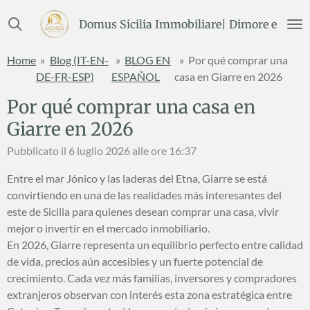
Vai
Domus Sicilia Immobiliare| Dimore e Terre
al
contenuto
Home
»
Blog (IT-EN-
»
BLOG EN
»
Por qué comprar una
principale
DE-FR-ESP)
ESPAÑOL
casa en Giarre en 2026
Por qué comprar una casa en
Giarre en 2026
Pubblicato il 6 luglio 2026 alle ore 16:37
Entre el mar Jónico y las laderas del Etna, Giarre se está
convirtiendo en una de las realidades más interesantes del
este de Sicilia para quienes desean comprar una casa, vivir
mejor o invertir en el mercado inmobiliario.
En 2026, Giarre representa un equilibrio perfecto entre calidad
de vida, precios aún accesibles y un fuerte potencial de
crecimiento. Cada vez más familias, inversores y compradores
extranjeros observan con interés esta zona estratégica entre