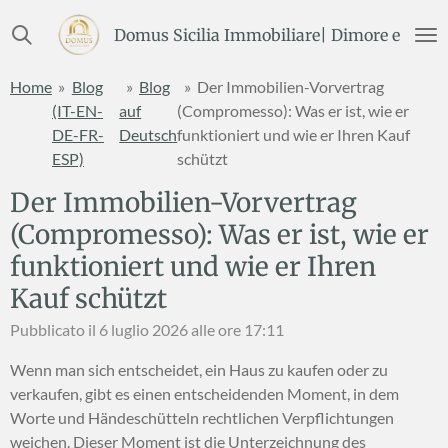
Vai
Domus Sicilia Immobiliare| Dimore e Terre
al
contenuto
Home
»
Blog
»
Blog
»
Der Immobilien-Vorvertrag
principale
(IT-EN-
auf
(Compromesso): Was er ist, wie er
DE-FR-
Deutsch
funktioniert und wie er Ihren Kauf
ESP)
schützt
Der Immobilien-Vorvertrag
(Compromesso): Was er ist, wie er
funktioniert und wie er Ihren
Kauf schützt
Pubblicato il 6 luglio 2026 alle ore 17:11
Wenn man sich entscheidet,
ein Haus zu kaufen oder zu
verkaufen,
gibt es einen entscheidenden Moment,
in dem
Worte und Händeschütteln rechtlichen Verpflichtungen
weichen.
Dieser Moment ist die Unterzeichnung des