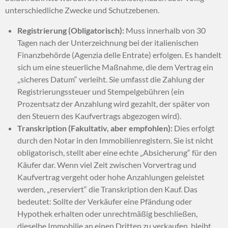
unterschiedliche Zwecke und Schutzebenen.
Registrierung (Obligatorisch):
Muss innerhalb von 30
Tagen nach der Unterzeichnung bei der italienischen
Finanzbehörde (
Agenzia delle Entrate
) erfolgen.
Es handelt
sich um eine steuerliche Maßnahme,
die dem Vertrag ein
„sicheres Datum“ verleiht.
Sie umfasst die Zahlung der
Registrierungssteuer und Stempelgebühren (ein
Prozentsatz der Anzahlung wird gezahlt,
der später von
den Steuern des Kaufvertrags abgezogen wird).
Transkription (Fakultativ, aber empfohlen):
Dies erfolgt
durch den Notar in den Immobilienregistern.
Sie ist nicht
obligatorisch,
stellt aber eine echte „Absicherung“ für den
Käufer dar.
Wenn viel Zeit zwischen Vorvertrag und
Kaufvertrag vergeht oder hohe Anzahlungen geleistet
werden,
„reserviert“ die Transkription den Kauf.
Das
bedeutet:
Sollte der Verkäufer eine Pfändung oder
Hypothek erhalten oder unrechtmäßig beschließen,
dieselbe Immobilie an einen Dritten zu verkaufen,
bleibt