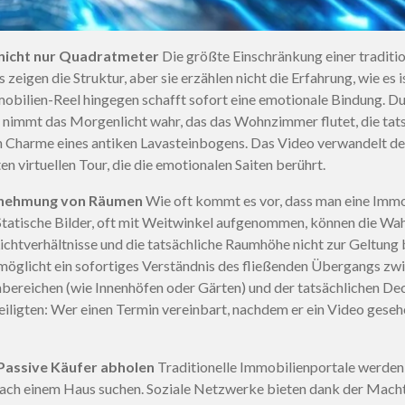
 nicht nur Quadratmeter
Die größte Einschränkung einer traditio
tos zeigen die Struktur, aber sie erzählen nicht die Erfahrung, wie es
bilien-Reel hingegen schafft sofort eine emotionale Bindung. Dur
r nimmt das Morgenlicht wahr, das das Wohnzimmer flutet, die tat
n Charme eines antiken Lavasteinbogens. Das Video verwandelt 
ten virtuellen Tour, die die emotionalen Saiten berührt.
rnehmung von Räumen
Wie oft kommt es vor, dass man eine Immobi
 Statische Bilder, oft mit Weitwinkel aufgenommen, können die Wa
chtverhältnisse und die tatsächliche Raumhöhe nicht zur Geltung 
glicht ein sofortiges Verständnis des fließenden Übergangs zwi
ereichen (wie Innenhöfen oder Gärten) und der tatsächlichen De
eiligten: Wer einen Termin vereinbart, nachdem er ein Video gesehe
: Passive Käufer abholen
Traditionelle Immobilienportale werden 
ach einem Haus suchen. Soziale Netzwerke bieten dank der Macht