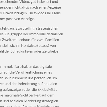
nsprechendes Video, gut indexiert und
en, der nicht aktiv nach einer Anzeige
er Praxis bringen Kurzvideos Ihr Haus
iner passiven Anzeige.
steht aus Storytelling, strategischen
die Zielgruppe der Immobilie definieren
s Zweifamilienhaus für zwei Familien
andeln sich in Kontakte (Leads) von
zahl der Schaulustigen oder Zeitdiebe
a Immobiliare haben das digitale
r auf die Veröffentlichung eines
lan. Wir kümmern uns persönlich um
r und der Indexierung auf sozialen
g aufzuzeigen oder die Exklusivität
lie maximale Sichtbarkeit auf dem
en und sozialen Marketingstrategien
en einer alten Anzeige. Kontaktieren