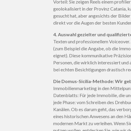
Vorteil: Sie zeigen Reels einem profili
geolokalisiert in der Provinz Catania, 
gesucht hat, aber angesichts der Bilde
direkt vor die Augen der besten Kunden
4. Auswahl gezielter und qualifizier
Texten und professionellem Voiceover. 
(zum Beispiel die Angabe, ob die Immob
eignet). Diese kommunikative Präzision
Personen, die wirklich interessiert und
bei echten Besichtigungen drastisch re
Die Domus-Sicilia-Methode: Wir geb
Immobilienmarketing in den Mittelpunkt
Datenblatts: Für jede Immobilie, die u
jede Phase: vom Schreiben des Drehbuc
Kanälen. Ob es darum geht, das verborg
eines historischen Anwesens an den Hä
modernen Markt zu verleihen. Wenn Sie
nutzen wollen, entdecken Sie, wie wir 