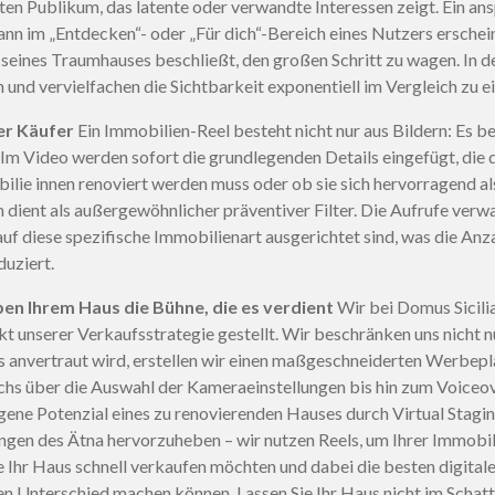
erten Publikum, das latente oder verwandte Interessen zeigt. Ein a
kann im „Entdecken“- oder „Für dich“-Bereich eines Nutzers erschein
r seines Traumhauses beschließt, den großen Schritt zu wagen. In d
 und vervielfachen die Sichtbarkeit exponentiell im Vergleich zu e
ter Käufer
Ein Immobilien-Reel besteht nicht nur aus Bildern: Es be
Im Video werden sofort die grundlegenden Details eingefügt, die 
ilie innen renoviert werden muss oder ob sie sich hervorragend al
 dient als außergewöhnlicher präventiver Filter. Die Aufrufe verw
 auf diese spezifische Immobilienart ausgerichtet sind, was die An
duziert.
en Ihrem Haus die Bühne, die es verdient
Wir bei Domus Sicili
 unserer Verkaufsstrategie gestellt. Wir beschränken uns nicht nu
ns anvertraut wird, erstellen wir einen maßgeschneiderten Werbep
hs über die Auswahl der Kameraeinstellungen bis hin zum Voiceove
ene Potenzial eines zu renovierenden Hauses durch Virtual Stagin
ngen des Ätna hervorzuheben – wir nutzen Reels, um Ihrer Immobi
 Ihr Haus schnell verkaufen möchten und dabei die besten digital
den Unterschied machen können. Lassen Sie Ihr Haus nicht im Schatt