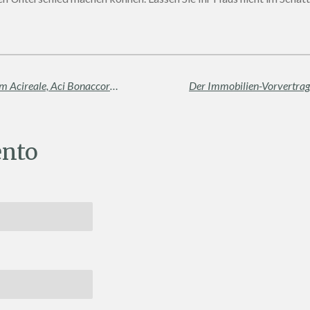
Wohnen zwischen Ätna und Meer: Warum Acireale, Aci Bonaccorsi und die Ätna-Gemeinden am gefragtesten sind
nto