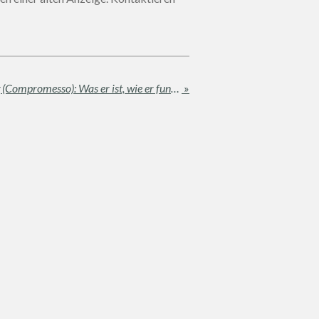
Der Immobilien-Vorvertrag (Compromesso): Was er ist, wie er funktioniert und wie er Ihren Kauf schützt
»