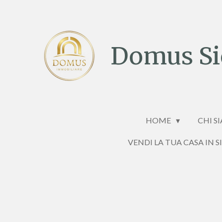
Vai
al
contenuto
Domus Sic
principale
HOME
CHI S
VENDI LA TUA CASA IN S