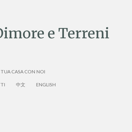
Dimore e Terreni
 TUA CASA CON NOI
TI
中文
ENGLISH