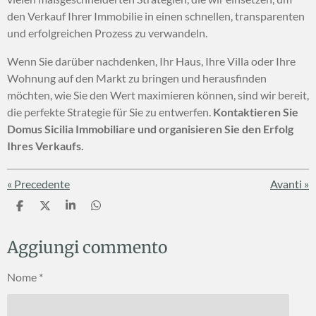
den Verkauf Ihrer Immobilie in einen schnellen, transparenten
und erfolgreichen Prozess zu verwandeln.
Wenn Sie darüber nachdenken, Ihr Haus, Ihre Villa oder Ihre
Wohnung auf den Markt zu bringen und herausfinden
möchten, wie Sie den Wert maximieren können, sind wir bereit,
die perfekte Strategie für Sie zu entwerfen.
Kontaktieren Sie
Domus Sicilia Immobiliare und organisieren Sie den Erfolg
Ihres Verkaufs.
«
Precedente
Avanti
»
C
C
C
C
o
o
o
o
n
n
n
n
Aggiungi commento
d
d
d
d
i
i
i
i
v
v
v
v
Nome *
i
i
i
i
d
d
d
d
i
i
i
i