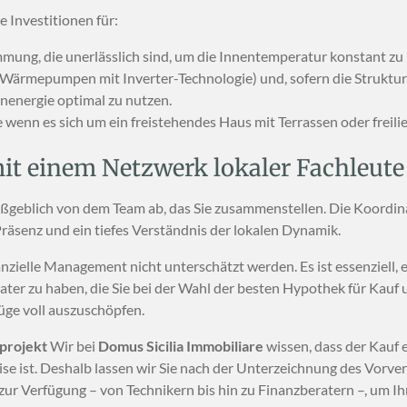
e Investitionen für:
ng, die unerlässlich sind, um die Innentemperatur konstant zu 
(Wärmepumpen mit Inverter-Technologie) und, sofern die Struktur e
nenergie optimal zu nutzen.
wenn es sich um ein freistehendes Haus mit Terrassen oder freil
mit einem Netzwerk lokaler Fachleute
aßgeblich von dem Team ab, das Sie zusammenstellen. Die Koordin
räsenz und ein tiefes Verständnis der lokalen Dynamik.
nzielle Management nicht unterschätzt werden. Es ist essenziell, 
ater zu haben, die Sie bei der Wahl der besten Hypothek für Kauf
züge voll auszuschöpfen.
sprojekt
Wir bei
Domus Sicilia Immobiliare
wissen, dass der Kauf 
e ist. Deshalb lassen wir Sie nach der Unterzeichnung des Vorvertr
ur Verfügung – von Technikern bis hin zu Finanzberatern –, um I