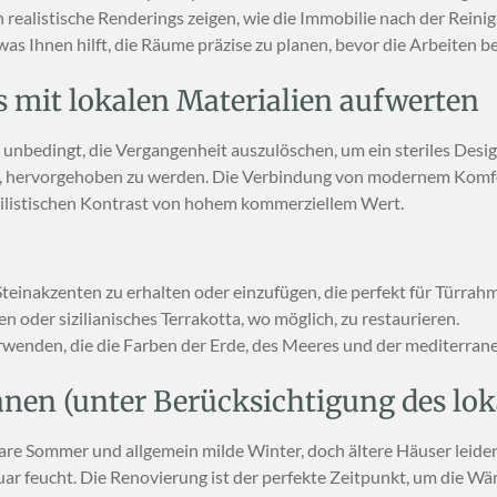
 realistische Renderings zeigen, wie die Immobilie nach der Rei
was Ihnen hilft, die Räume präzise zu planen, bevor die Arbeiten b
es mit lokalen Materialien aufwerten
ht unbedingt, die Vergangenheit auszulöschen, um ein steriles Des
ist, hervorgehoben zu werden. Die Verbindung von modernem Komf
stilistischen Kontrast von hohem kommerziellem Wert.
 Steinakzenten zu erhalten oder einzufügen, die perfekt für Türr
 oder sizilianisches Terrakotta, wo möglich, zu restaurieren.
rwenden, die die Farben der Erde, des Meeres und der mediterran
lanen (unter Berücksichtigung des lo
bare Sommer und allgemein milde Winter, doch ältere Häuser leid
uar feucht. Die Renovierung ist der perfekte Zeitpunkt, um die