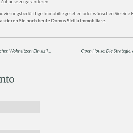
 Zuhause zu garantieren.
enovierungsbedürftige Immobilie gesehen oder wünschen Sie eine 
aktieren Sie noch heute Domus Sicilia Immobiliare.
Der Charme von „Palmenti“ und historischen Wohnsitzen: Ein sizilianischer Schatz, den es neu zu entdecken gilt
nto