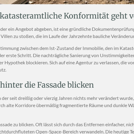
 katasteramtliche Konformität geht v
 oder ein Angebot abgeben, ist eine gründliche Dokumentenprüfung un
r Villen zu stoßen, die im Laufe der Jahrzehnte bauliche Veränder
timmung zwischen dem Ist-Zustand der Immobilie, den im Katast
r erste Schritt. Die nachträgliche Sanierung von Unstimmigkeite
r Hypothek blockieren. Sich auf eine Agentur zu verlassen, die v
utz.
 hinter die Fassade blicken
 der seit dreißig oder vierzig Jahren nichts mehr verändert wurde,
urch alte Korridore übermäßig fragmentierte Räume und dunkle W
assade zu blicken. Oft lässt sich durch das Entfernen einfacher, 
lichtdurchfluteten Open-Space-Bereich verwandeln. Die heutige Te