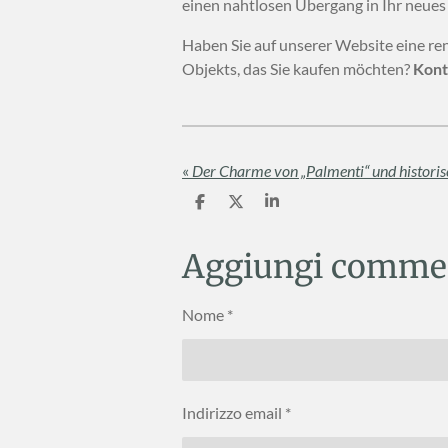
einen nahtlosen Übergang in Ihr neues
Haben Sie auf unserer Website eine r
Objekts, das Sie kaufen möchten?
Kont
«
C
C
C
o
o
o
n
n
n
d
d
d
Aggiungi comme
i
i
i
v
v
v
i
i
i
Nome *
d
d
d
i
i
i
Indirizzo email *