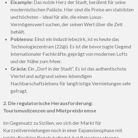
Eixample:
Das noble Herz der Stadt, berühmt für seine
modernistischen Paläste. Hier sind die Preise am stabilsten
und höchsten – ideal für alle, die einen Luxus-
Vermögenswert suchen, der seinen Wert über die Zeit
behält.
Poblenou:
Einst ein Industriebezirk, ist es heute das
Technologiezentrum (22@). Es ist die bevorzugte Gegend
internationaler Fachkräfte, geprägt von modernen Lofts
und der Nähe zum Meer.
Gràcia:
Ein „Dorf in der Stadt“. Es ist das authentischste
Viertel und aufgrund seines lebendigen
Nachbarschaftslebens für langfristige Vermietungen sehr
gefragt.
2. Die regulatorische Herausforderung:
Tourismuslizenzen und Mietpreisbremse
Im Gegensatz zu Sizilien, wo sich der Markt für
Kurzzeitvermietungen noch in einer Expansionsphase mit
relativ flexiblen Regeln befindet, hat Barcelona strenge