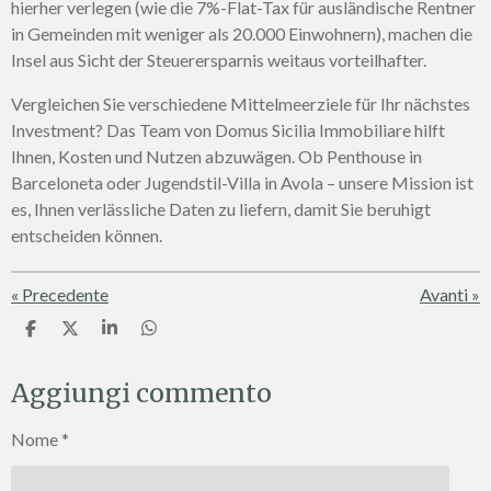
hierher verlegen (wie die 7%-Flat-Tax für ausländische Rentner
in Gemeinden mit weniger als 20.000 Einwohnern), machen die
Insel aus Sicht der Steuerersparnis weitaus vorteilhafter.
Vergleichen Sie verschiedene Mittelmeerziele für Ihr nächstes
Investment? Das Team von Domus Sicilia Immobiliare hilft
Ihnen, Kosten und Nutzen abzuwägen. Ob Penthouse in
Barceloneta oder Jugendstil-Villa in Avola – unsere Mission ist
es, Ihnen verlässliche Daten zu liefern, damit Sie beruhigt
entscheiden können.
«
Precedente
Avanti
»
C
C
C
C
o
o
o
o
n
n
n
n
Aggiungi commento
d
d
d
d
i
i
i
i
v
v
v
v
Nome *
i
i
i
i
d
d
d
d
i
i
i
i