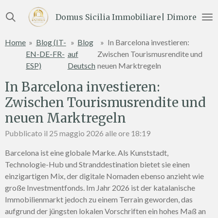
Vai
Domus Sicilia Immobiliare| Dimore e Te
al
contenuto
Home
»
Blog (IT-
»
Blog
»
In Barcelona investieren:
principale
EN-DE-FR-
auf
Zwischen Tourismusrendite und
ESP)
Deutsch
neuen Marktregeln
In Barcelona investieren:
Zwischen Tourismusrendite und
neuen Marktregeln
Pubblicato il 25 maggio 2026 alle ore 18:19
Barcelona ist eine globale Marke. Als Kunststadt,
Technologie-Hub und Stranddestination bietet sie einen
einzigartigen Mix, der digitale Nomaden ebenso anzieht wie
große Investmentfonds. Im Jahr 2026 ist der katalanische
Immobilienmarkt jedoch zu einem Terrain geworden, das
aufgrund der jüngsten lokalen Vorschriften ein hohes Maß an