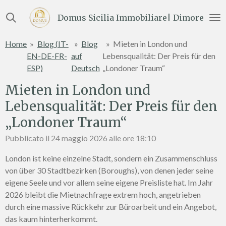
Vai
Domus Sicilia Immobiliare| Dimore e Te
al
contenuto
Home
»
Blog (IT-
»
Blog
»
Mieten in London und
principale
EN-DE-FR-
auf
Lebensqualität: Der Preis für den
ESP)
Deutsch
„Londoner Traum“
Mieten in London und
Lebensqualität: Der Preis für den
„Londoner Traum“
Pubblicato il 24 maggio 2026 alle ore 18:10
London ist keine einzelne Stadt, sondern ein Zusammenschluss
von über 30 Stadtbezirken (Boroughs), von denen jeder seine
eigene Seele und vor allem seine eigene Preisliste hat. Im Jahr
2026 bleibt die Mietnachfrage extrem hoch, angetrieben
durch eine massive Rückkehr zur Büroarbeit und ein Angebot,
das kaum hinterherkommt.