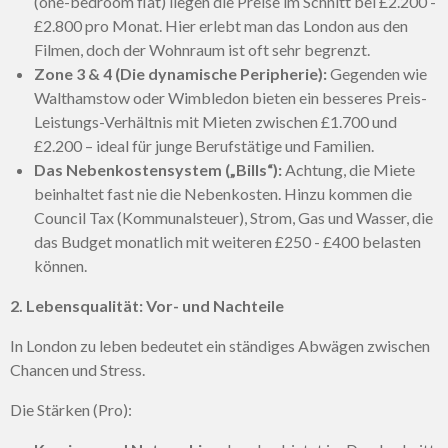
(one-bedroom flat) liegen die Preise im Schnitt bei £2.200 -
£2.800 pro Monat. Hier erlebt man das London aus den
Filmen, doch der Wohnraum ist oft sehr begrenzt.
Zone 3 & 4 (Die dynamische Peripherie):
Gegenden wie
Walthamstow oder Wimbledon bieten ein besseres Preis-
Leistungs-Verhältnis mit Mieten zwischen £1.700 und
£2.200 – ideal für junge Berufstätige und Familien.
Das Nebenkostensystem („Bills“):
Achtung, die Miete
beinhaltet fast nie die Nebenkosten. Hinzu kommen die
Council Tax (Kommunalsteuer), Strom, Gas und Wasser, die
das Budget monatlich mit weiteren £250 - £400 belasten
können.
2. Lebensqualität: Vor- und Nachteile
In London zu leben bedeutet ein ständiges Abwägen zwischen
Chancen und Stress.
Die Stärken (Pro):