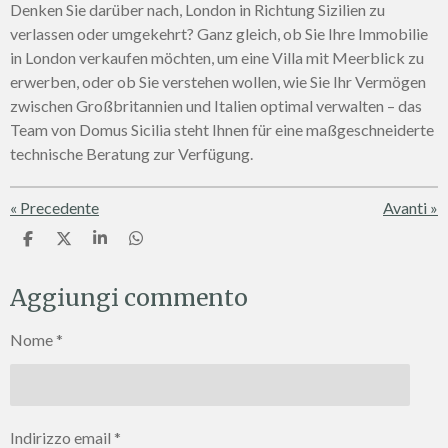
Denken Sie darüber nach, London in Richtung Sizilien zu
verlassen oder umgekehrt? Ganz gleich, ob Sie Ihre Immobilie
in London verkaufen möchten, um eine Villa mit Meerblick zu
erwerben, oder ob Sie verstehen wollen, wie Sie Ihr Vermögen
zwischen Großbritannien und Italien optimal verwalten – das
Team von Domus Sicilia steht Ihnen für eine maßgeschneiderte
technische Beratung zur Verfügung.
«
Precedente
Avanti
»
C
C
C
C
o
o
o
o
n
n
n
n
Aggiungi commento
d
d
d
d
i
i
i
i
v
v
v
v
Nome *
i
i
i
i
d
d
d
d
i
i
i
i
Indirizzo email *