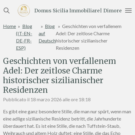
Vai
Domus Sicilia Immobiliare| Dimore e Te
al
contenuto
Home
»
Blog
»
Blog
»
Geschichten von verfallenem
principale
(IT-EN-
auf
Adel: Der zeitlose Charme
DE-FR-
Deutsch
historischer sizilianischer
ESP)
Residenzen
Geschichten von verfallenem
Adel: Der zeitlose Charme
historischer sizilianischer
Residenzen
Pubblicato il 18 marzo 2026 alle ore 18:18
Es gibt eine ganz besondere Stille, die man nur spürt, wenn man
eine adlige sizilianische Residenz betritt, die Jahrhunderte
überdauert hat. Es ist eine Stille, die nach Tuffstein-Staub,
Weihrauch und altem Holz duftet; eine Stille, die das Echo