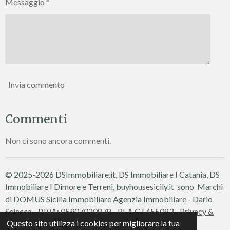
Messaggio *
Invia commento
Commenti
Non ci sono ancora commenti.
© 2025-2026 DSImmobiliare.it, DS Immobiliare I Catania, DS
Immobiliare I Dimore e Terreni, buyhousesicily.it sono Marchi
di DOMUS Sicilia Immobiliare
Agenzia Immobiliare - Dario
Sciacca - P.IVA: 05907020878 - REA CT455083 -
Privacy &
Questo sito utilizza i cookies per migliorare la tua
Cookie Policy