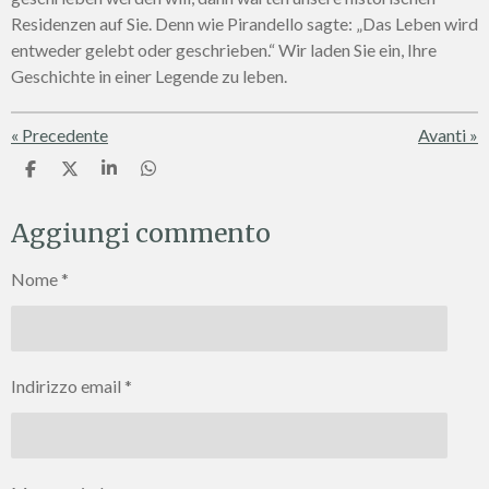
Residenzen auf Sie. Denn wie Pirandello sagte: „Das Leben wird
entweder gelebt oder geschrieben.“ Wir laden Sie ein, Ihre
Geschichte in einer Legende zu leben.
«
Precedente
Avanti
»
C
C
C
C
o
o
o
o
n
n
n
n
Aggiungi commento
d
d
d
d
i
i
i
i
v
v
v
v
Nome *
i
i
i
i
d
d
d
d
i
i
i
i
Indirizzo email *