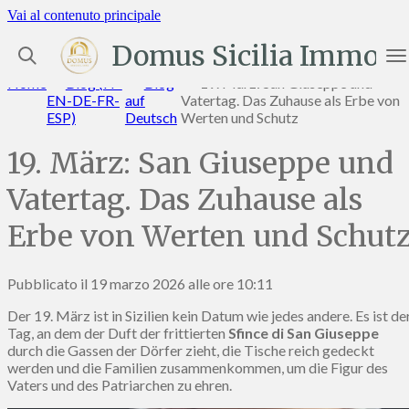
Vai al contenuto principale
Domus Sicilia Immobil
Home
»
Blog (IT-
»
Blog
»
19. März: San Giuseppe und
EN-DE-FR-
auf
Vatertag. Das Zuhause als Erbe von
ESP)
Deutsch
Werten und Schutz
19. März: San Giuseppe und
Vatertag. Das Zuhause als
Erbe von Werten und Schut
Pubblicato il 19 marzo 2026 alle ore 10:11
Der 19. März ist in Sizilien kein Datum wie jedes andere. Es ist de
Tag, an dem der Duft der frittierten
Sfince di San Giuseppe
durch die Gassen der Dörfer zieht, die Tische reich gedeckt
werden und die Familien zusammenkommen, um die Figur des
Vaters und des Patriarchen zu ehren.