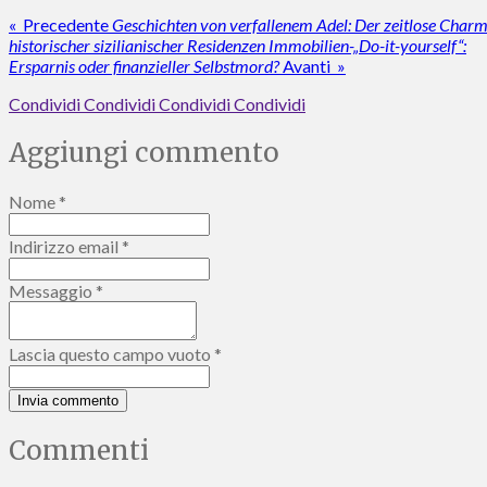
«
Precedente
Geschichten von verfallenem Adel: Der zeitlose Char
historischer sizilianischer Residenzen
Immobilien-„Do-it-yourself“:
Ersparnis oder finanzieller Selbstmord?
Avanti
»
Condividi
Condividi
Condividi
Condividi
Aggiungi commento
Nome *
Indirizzo email *
Messaggio *
Lascia questo campo vuoto *
Invia commento
Commenti