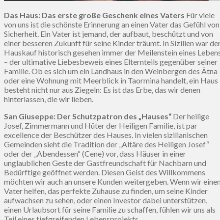
Das Haus: Das erste große Geschenk eines Vaters
Für viele
von uns ist die schönste Erinnerung an einen Vater das Gefühl von
Sicherheit. Ein Vater ist jemand, der aufbaut, beschützt und von
einer besseren Zukunft für seine Kinder träumt. In Sizilien war de
Hauskauf historisch gesehen immer der Meilenstein eines Leben
– der ultimative Liebesbeweis eines Elternteils gegenüber seiner
Familie. Ob es sich um ein Landhaus in den Weinbergen des Ätna
oder eine Wohnung mit Meerblick in Taormina handelt, ein Haus
besteht nicht nur aus Ziegeln: Es ist das Erbe, das wir denen
hinterlassen, die wir lieben.
San Giuseppe: Der Schutzpatron des „Hauses“
Der heilige
Josef, Zimmermann und Hüter der Heiligen Familie, ist par
excellence der Beschützer des Hauses. In vielen sizilianischen
Gemeinden sieht die Tradition der „Altäre des Heiligen Josef“
oder der „Abendessen“ (Cene) vor, dass Häuser in einer
unglaublichen Geste der Gastfreundschaft für Nachbarn und
Bedürftige geöffnet werden. Diesen Geist des Willkommens
möchten wir auch an unsere Kunden weitergeben. Wenn wir eine
Vater helfen, das perfekte Zuhause zu finden, um seine Kinder
aufwachsen zu sehen, oder einen Investor dabei unterstützen,
einen Urlaubsort für seine Familie zu schaffen, fühlen wir uns als
Teil eines tiefgreifenden Lebensprojekts.