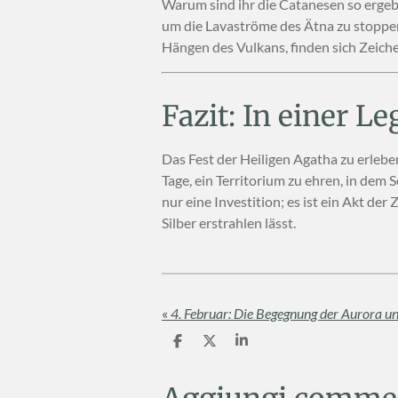
Warum sind ihr die Catanesen so ergeben
um die Lavaströme des Ätna zu stoppe
Hängen des Vulkans, finden sich Zeiche
Fazit: In einer 
Das Fest der Heiligen Agatha zu erlebe
Tage, ein Territorium zu ehren, in dem 
nur eine Investition; es ist ein Akt de
Silber erstrahlen lässt.
«
4. Februar: Die Begegnung der Aurora 
C
C
C
o
o
o
n
n
n
d
d
d