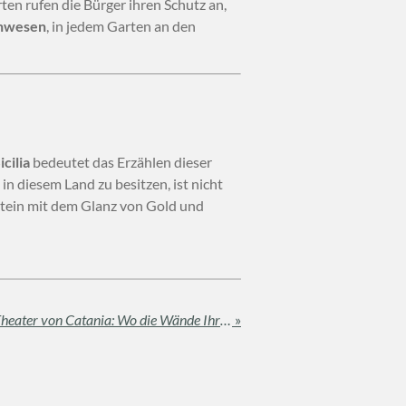
ten rufen die Bürger ihren Schutz an,
Anwesen
, in jedem Garten an den
cilia
bedeutet das Erzählen dieser
in diesem Land zu besitzen, ist nicht
vastein mit dem Glanz von Gold und
Das Griechisch-Römische Theater von Catania: Wo die Wände Ihres Hauses Jahrhunderte erzählen
»