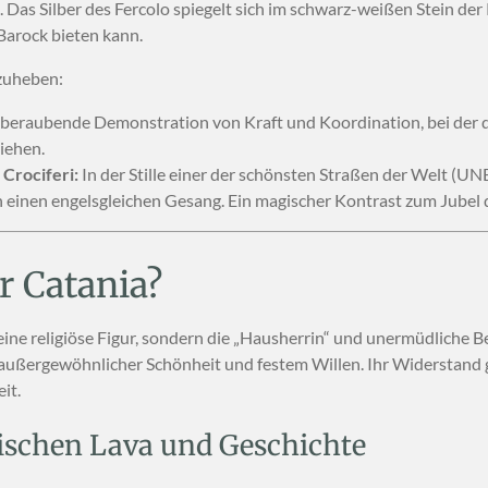
 Das Silber des Fercolo spiegelt sich im schwarz-weißen Stein der
 Barock bieten kann.
zuheben:
beraubende Demonstration von Kraft und Koordination, bei der d
ziehen.
Crociferi:
In der Stille einer der schönsten Straßen der Welt (U
n einen engelsgleichen Gesang. Ein magischer Kontrast zum Jubel
r Catania?
eine religiöse Figur, sondern die „Hausherrin“ und unermüdliche Be
n außergewöhnlicher Schönheit und festem Willen. Ihr Widerstan
it.
ischen Lava und Geschichte