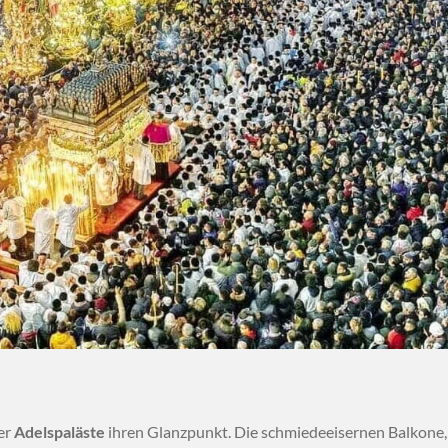
er
Adelspaläste
ihren Glanzpunkt. Die schmiedeeisernen Balkone,