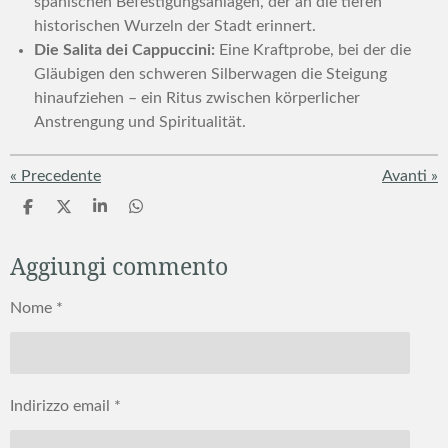
spanischen Befestigungsanlagen, der an die tiefen
historischen Wurzeln der Stadt erinnert.
Die Salita dei Cappuccini:
Eine Kraftprobe, bei der die
Gläubigen den schweren Silberwagen die Steigung
hinaufziehen – ein Ritus zwischen körperlicher
Anstrengung und Spiritualität.
«
Precedente
Avanti
»
C
C
C
C
o
o
o
o
n
n
n
n
Aggiungi commento
d
d
d
d
i
i
i
i
v
v
v
v
Nome *
i
i
i
i
d
d
d
d
i
i
i
i
Indirizzo email *