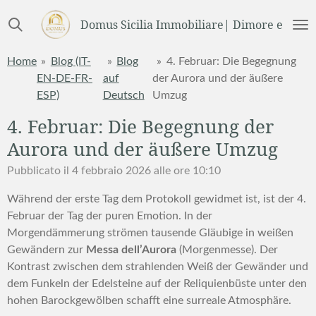
Vai
Domus Sicilia Immobiliare| Dimore e Terre
al
contenuto
Home
»
Blog (IT-
»
Blog
»
4. Februar: Die Begegnung
principale
EN-DE-FR-
auf
der Aurora und der äußere
ESP)
Deutsch
Umzug
4. Februar: Die Begegnung der
Aurora und der äußere Umzug
Pubblicato il 4 febbraio 2026 alle ore 10:10
Während der erste Tag dem Protokoll gewidmet ist, ist der 4.
Februar der Tag der puren Emotion. In der
Morgendämmerung strömen tausende Gläubige in weißen
Gewändern zur
Messa dell’Aurora
(Morgenmesse). Der
Kontrast zwischen dem strahlenden Weiß der Gewänder und
dem Funkeln der Edelsteine auf der Reliquienbüste unter den
hohen Barockgewölben schafft eine surreale Atmosphäre.