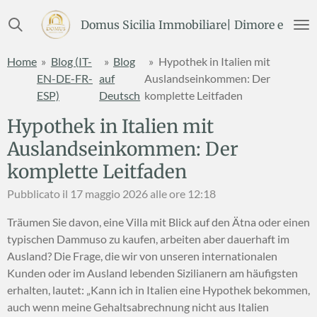
Vai
Domus Sicilia Immobiliare| Dimore e Terre
al
contenuto
Home
»
Blog (IT-
»
Blog
»
Hypothek in Italien mit
principale
EN-DE-FR-
auf
Auslandseinkommen: Der
ESP)
Deutsch
komplette Leitfaden
Hypothek in Italien mit
Auslandseinkommen: Der
komplette Leitfaden
Pubblicato il 17 maggio 2026 alle ore 12:18
Träumen Sie davon, eine Villa mit Blick auf den Ätna oder einen
typischen Dammuso zu kaufen, arbeiten aber dauerhaft im
Ausland? Die Frage, die wir von unseren internationalen
Kunden oder im Ausland lebenden Sizilianern am häufigsten
erhalten, lautet: „Kann ich in Italien eine Hypothek bekommen,
auch wenn meine Gehaltsabrechnung nicht aus Italien