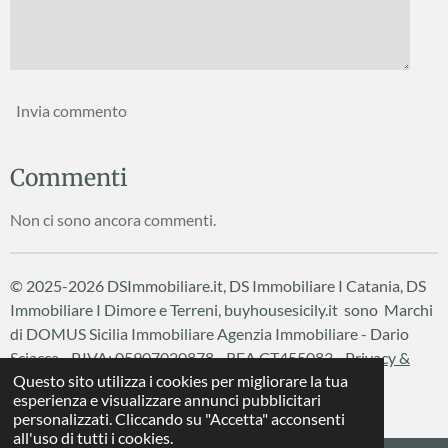
Invia commento
Commenti
Non ci sono ancora commenti.
© 2025-2026 DSImmobiliare.it, DS Immobiliare I Catania, DS
Immobiliare I Dimore e Terreni, buyhousesicily.it sono Marchi
di DOMUS Sicilia Immobiliare
Agenzia Immobiliare - Dario
Sciacca - P.IVA: 05907020878 - REA CT455083 -
Privacy &
Questo sito utilizza i cookies per migliorare la tua
Cookie Policy
esperienza e visualizzare annunci pubblicitari
Fornito da
Webador
personalizzati. Cliccando su "Accetta" acconsenti
all'uso di tutti i cookies.