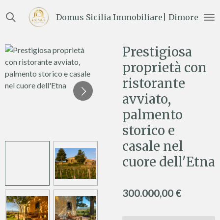
Vai
Domus Sicilia Immobiliare| Dimore e Te
al
contenuto
principale
Prestigiosa
proprietà con
ristorante
avviato,
palmento
storico e
casale nel
cuore dell'Etna
300.000,00 €