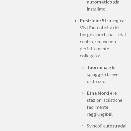
automatico
già
installato.
Posizione Strategica:
Vivi l'autenticità del
borgo a pochi passi dal
centro, rimanendo
perfettamente
collegato:
Taormina
e le
spiagge a breve
distanza.
Etna Nord
e le
stazioni sciistiche
facilmente
raggiungibili.
Svincoli autostradali