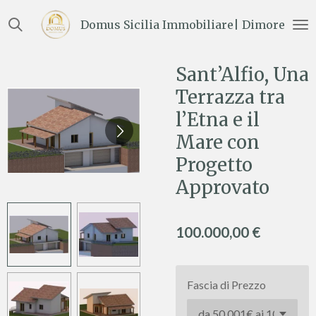
Vai
Domus Sicilia Immobiliare| Dimore e Te
al
contenuto
principale
Sant’Alfio, Una
Terrazza tra
l’Etna e il
Mare con
Progetto
Approvato
100.000,00 €
Fascia di Prezzo