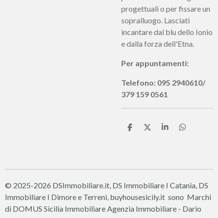
progettuali o per fissare un
sopralluogo. Lasciati
incantare dal blu dello Ionio
e dalla forza dell'Etna.
Per appuntamenti:
Telefono: 095 2940610/
379 159 0561
C
C
C
C
o
o
o
o
n
n
n
n
d
d
d
d
i
i
i
i
v
v
v
v
i
i
i
i
d
d
d
d
© 2025-2026 DSImmobiliare.it, DS Immobiliare I Catania, DS
i
i
i
i
Immobiliare I Dimore e Terreni, buyhousesicily.it sono Marchi
di DOMUS Sicilia Immobiliare
Agenzia Immobiliare - Dario