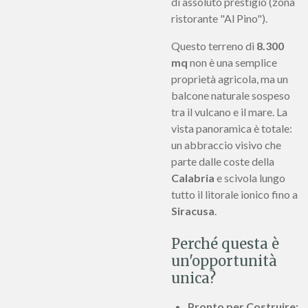
di assoluto prestigio (zona
ristorante "Al Pino").
Questo terreno di
8.300
mq
non è una semplice
proprietà agricola, ma un
balcone naturale sospeso
tra il vulcano e il mare. La
vista panoramica è totale:
un abbraccio visivo che
parte dalle coste della
Calabria
e scivola lungo
tutto il litorale ionico fino a
Siracusa
.
Perché questa è
un'opportunità
unica?
Pronto per Costruire: