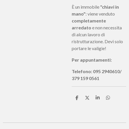
È un immobile
"chiavi in
mano"
: viene venduto
completamente
arredato
e non necessita
di alcun lavoro di
ristrutturazione. Devi solo
portare le valigie!
Per appuntamenti:
Telefono: 095 2940610/
379 159 0561
C
C
C
C
o
o
o
o
n
n
n
n
d
d
d
d
i
i
i
i
v
v
v
v
i
i
i
i