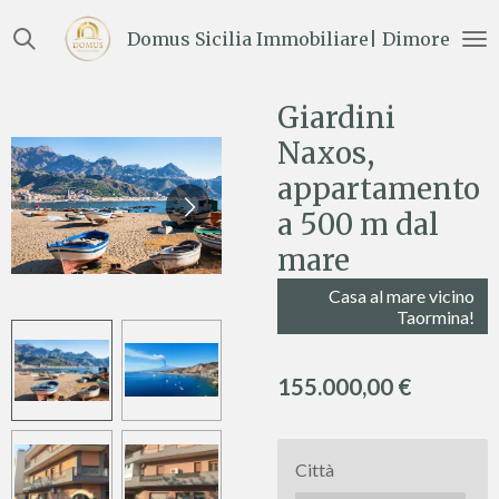
Vai
Domus Sicilia Immobiliare| Dimore e Te
al
contenuto
principale
Giardini
Naxos,
appartamento
a 500 m dal
mare
Casa al mare vicino
Taormina!
155.000,00 €
Città