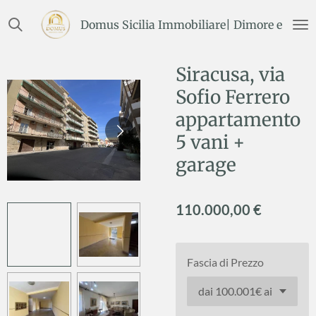
Vai
Domus Sicilia Immobiliare| Dimore e Terre
al
contenuto
principale
Siracusa, via
Sofio Ferrero
appartamento
5 vani +
garage
110.000,00 €
Fascia di Prezzo