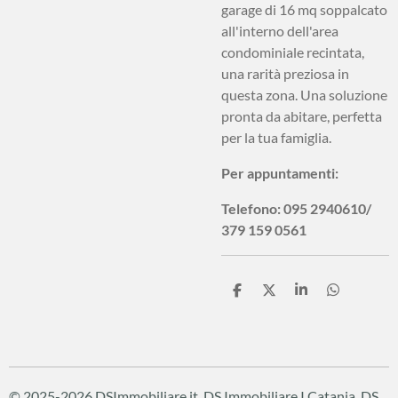
garage di 16 mq soppalcato
all'interno dell'area
condominiale recintata,
una rarità preziosa in
questa zona. Una soluzione
pronta da abitare, perfetta
per la tua famiglia.
Per appuntamenti:
Telefono: 095 2940610/
379 159 0561
C
C
C
C
o
o
o
o
n
n
n
n
d
d
d
d
i
i
i
i
v
v
v
v
i
i
i
i
d
d
d
d
© 2025-2026 DSImmobiliare.it, DS Immobiliare I Catania, DS