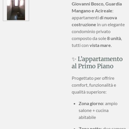
Giovanni Bosco, Guardia
Mangano e Acireale
:
appartamenti
di nuova
costruzione
in un elegante
condominio privato
composto da sole
8 unità
,
tutti con
vista mare
.
✨ L’appartamento
al Primo Piano
Progettato per offrire
comfort, funzionalità e
qualità superiore:
Zona giorno
: ampio
salone + cucina
abitabile
Zona notte
: due camere