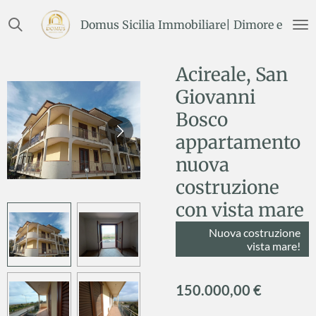
Vai
Domus Sicilia Immobiliare| Dimore e Terre
al
contenuto
principale
Acireale, San
Giovanni
Bosco
appartamento
nuova
costruzione
con vista mare
Nuova costruzione
vista mare!
150.000,00 €