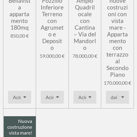
Bellavist
Pozzillo
Ampio
nuove
a
Inferiore
Quadril
costruzi
apparta
Terreno
ocale
oni con
mento
con
con
vista
180mq
Agrumet
Cantina
mare -
o e
– Via del
Apparta
850,00 €
Deposit
Mandorl
mento
o
o
con
terrazzo
59.000,00 €
78.000,00 €
al
Secondo
Piano
170.000,00 €
Nuova
costruzione
vista mare!