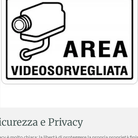
Sicurezza e Privacy
cy è molto chiara: la libertà di proteggere la propria proprietà finisc