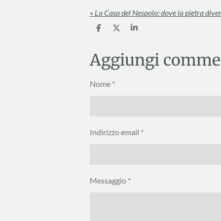
«
La Casa del Nespolo: dove la pietra div
C
C
C
o
o
o
n
n
n
d
d
d
Aggiungi comme
i
i
i
v
v
v
i
i
i
Nome *
d
d
d
i
i
i
Indirizzo email *
Messaggio *