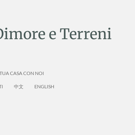
Dimore e Terreni
 TUA CASA CON NOI
TI
中文
ENGLISH