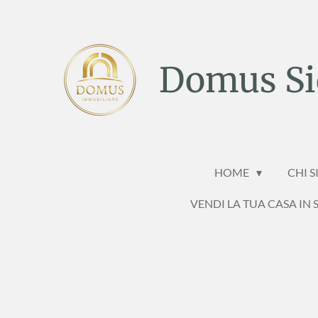
Vai
al
contenuto
Domus Sic
principale
HOME
CHI 
VENDI LA TUA CASA IN S