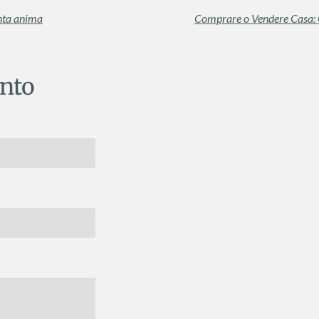
enta anima
nto