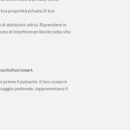
tua proprietà privata (il tuo
di abitazioni altrui. Riprendere in
o di interferenze illecite nella vita
eocitofoni smart
.
 preme il pulsante. Il loro scopo è
passaggio pedonale, rappresentano il