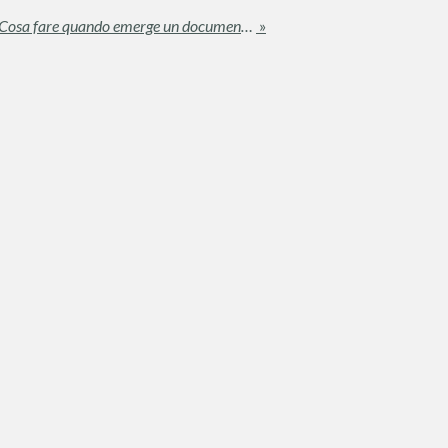
Comprare o Vendere Casa: Cosa fare quando emerge un documento di Inagibilità
»