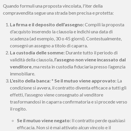
Quando formuli una proposta vincolata, l'iter della
compravendita segue una strada ben precisa e protetta:
La firma e il deposito dell'assegno:
Compili la proposta
d'acquisto inserendo la clausola e indichi una data di
scadenza (ad esempio, 30 o 45 giorni). Contestualmente,
consegni un assegno a titolo di caparra.
La custodia delle somme:
Durante tutto il periodo di
validità della clausola,
l’assegno non viene incassato dal
venditore
, ma resta in custodia fiduciaria presso l’agenzia
immobiliare.
L'esito della banca:
*
Se il mutuo viene approvato:
La
condizione si avvera, il contratto diventa efficace a tutti gli
effetti, l'assegno viene consegnato al venditore
trasformandosi in caparra confirmatoria e si procede verso
il rogito.
Se il mutuo viene negato:
Il contratto perde qualsiasi
efficacia. Non si è mai attivato alcun vincolo e il