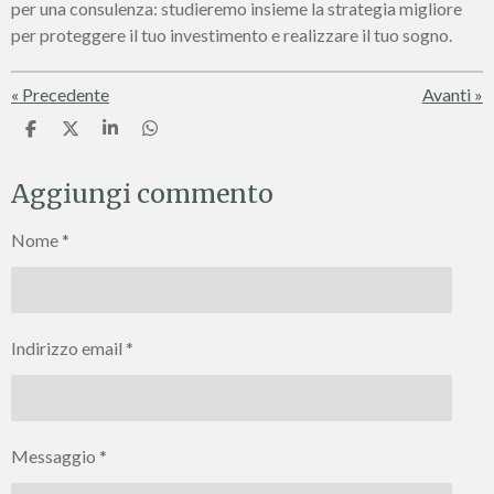
per una consulenza: studieremo insieme la strategia migliore
per proteggere il tuo investimento e realizzare il tuo sogno.
«
Precedente
Avanti
»
C
C
C
C
o
o
o
o
n
n
n
n
Aggiungi commento
d
d
d
d
i
i
i
i
v
v
v
v
Nome *
i
i
i
i
d
d
d
d
i
i
i
i
Indirizzo email *
Messaggio *