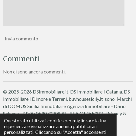
Invia commento
Commenti
Non ci sono ancora commenti.
© 2025-2026 DSImmobiliare.it, DS Immobiliare I Catania, DS
Immobiliare I Dimore e Terreni, buyhousesicily.it sono Marchi
di DOMUS Sicilia Immobiliare
Agenzia Immobiliare - Dario
Sciacca - P.IVA: 05907020878 - REA CT455083 -
Privacy &
Questo sito utilizza i cookies per migliorare la tua
Cookie Policy
esperienza e visualizzare annunci pubblicitari
Fornito da
Webador
personalizzati. Cliccando su "Accetta" acconsenti