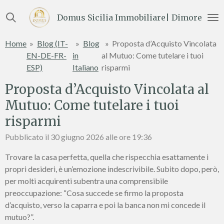
Vai
Domus Sicilia Immobiliare| Dimore e Te
al
contenuto
Home
»
Blog (IT-
»
Blog
»
Proposta d’Acquisto Vincolata
principale
EN-DE-FR-
in
al Mutuo: Come tutelare i tuoi
ESP)
Italiano
risparmi
Proposta d’Acquisto Vincolata al
Mutuo: Come tutelare i tuoi
risparmi
Pubblicato il 30 giugno 2026 alle ore 19:36
Trovare la casa perfetta, quella che rispecchia esattamente i
propri desideri, è un’emozione indescrivibile. Subito dopo, però,
per molti acquirenti subentra una comprensibile
preoccupazione: “Cosa succede se firmo la proposta
d’acquisto, verso la caparra e poi la banca non mi concede il
mutuo?”.