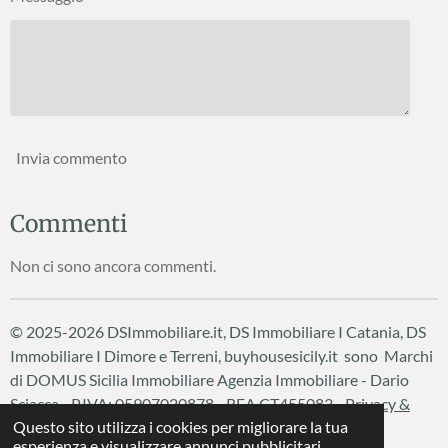
Invia commento
Commenti
Non ci sono ancora commenti.
© 2025-2026 DSImmobiliare.it, DS Immobiliare I Catania, DS
Immobiliare I Dimore e Terreni, buyhousesicily.it sono Marchi
di DOMUS Sicilia Immobiliare
Agenzia Immobiliare - Dario
Sciacca - P.IVA: 05907020878 - REA CT455083 -
Privacy &
Questo sito utilizza i cookies per migliorare la tua
Cookie Policy
esperienza e visualizzare annunci pubblicitari