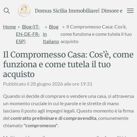
Vai
Domus Sicilia Immobiliare| Dimore e Terre
al
contenuto
Home
»
Blog (IT-
»
Blog
»
Il Compromesso Casa: Cos’è,
principale
EN-DE-FR-
in
come funziona e come tutela il tuo
ESP)
Italiano
acquisto
Il Compromesso Casa: Cos’è, come
funziona e come tutela il tuo
acquisto
Pubblicato il 28 giugno 2026 alle ore 19:31
Quando si decide di comprare o vendere una casa, si attraversa
un momento cruciale in cui le parole e le strette di mano
lasciano il posto agli impegni legali. Questo momento è la firma
del
contratto preliminare di compravendita
, comunemente
chiamato
"compromesso"
.