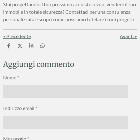
Stai progettando il tuo prossimo acquisto o vuoi vendere il tuo
immobile in totale sicurezza? Contattaci per una consulenza
personalizzata e scopri come possiamo tutelare i tuoi progetti.
«
Precedente
Avanti
»
C
C
C
C
o
o
o
o
n
n
n
n
Aggiungi commento
d
d
d
d
i
i
i
i
v
v
v
v
Nome *
i
i
i
i
d
d
d
d
i
i
i
i
Indirizzo email *
Messaggio *