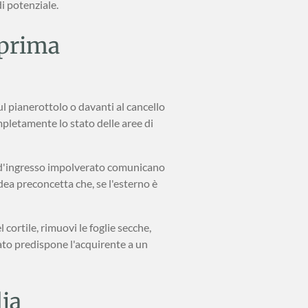
i potenziale.
"prima
l pianerottolo o davanti al cancello
pletamente lo stato delle aree di
e d'ingresso impolverato comunicano
ea preconcetta che, se l'esterno è
 cortile, rimuovi le foglie secche,
ato predispone l'acquirente a un
lia