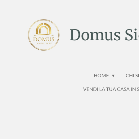
Vai
al
contenuto
Domus Sic
principale
HOME
CHI 
VENDI LA TUA CASA IN S