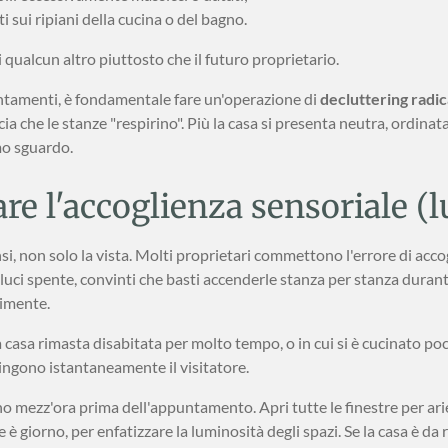
sui ripiani della cucina o del bagno.
di qualcun altro piuttosto che il futuro proprietario.
ntamenti, è fondamentale fare un'operazione di
decluttering radic
scia che le stanze "respirino". Più la casa si presenta neutra, ordinata 
mo sguardo.
re l'accoglienza sensoriale (l
nsi, non solo la vista. Molti proprietari commettono l'errore di acco
luci spente, convinti che basti accenderle stanza per stanza duran
imente.
 casa rimasta disabitata per molto tempo, o in cui si è cucinato po
pingono istantaneamente il visitatore.
o mezz'ora prima dell'appuntamento. Apri tutte le finestre per ari
e è giorno, per enfatizzare la luminosità degli spazi. Se la casa è da