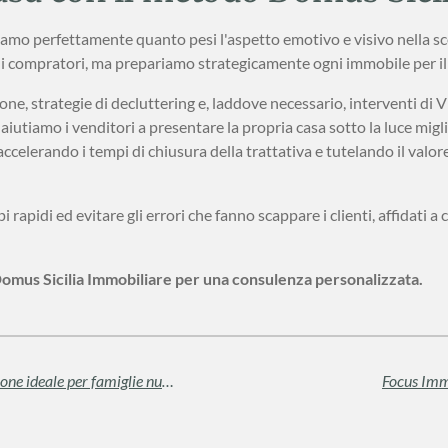
amo perfettamente quanto pesi l'aspetto emotivo e visivo nella sce
ali compratori, ma prepariamo strategicamente ogni immobile per i
ione, strategie di decluttering e, laddove necessario, interventi di
 aiutiamo i venditori a presentare la propria casa sotto la luce migl
 accelerando i tempi di chiusura della trattativa e tutelando il va
 rapidi ed evitare gli errori che fanno scappare i clienti, affidati a
Domus Sicilia Immobiliare per una consulenza personalizzata.
Comprare una villa bifamiliare: la soluzione ideale per famiglie numerose o progetti di co-housing
Focus Immo