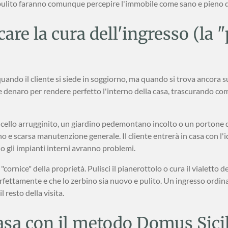
 pulito faranno comunque percepire l'immobile come sano e pieno d
care la cura dell'ingresso (la 
uando il cliente si siede in soggiorno, ma quando si trova ancora su
 denaro per rendere perfetto l'interno della casa, trascurando com
ancello arrugginito, un giardino pedemontano incolto o un porton
 scarsa manutenzione generale. Il cliente entrerà in casa con l'id
o gli impianti interni avranno problemi.
ornice" della proprietà. Pulisci il pianerottolo o cura il vialetto del
erfettamente e che lo zerbino sia nuovo e pulito. Un ingresso ordin
 resto della visita.
casa con il metodo Domus Sici