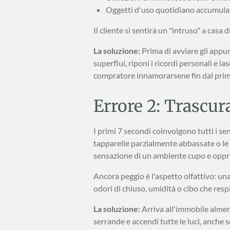
Oggetti d'uso quotidiano accumulati 
Il cliente si sentirà un "intruso" a casa 
La soluzione:
Prima di avviare gli appu
superflui, riponi i ricordi personali e la
compratore innamorarsene fin dal pri
Errore 2: Trascura
I primi 7 secondi coinvolgono tutti i se
tapparelle parzialmente abbassate o le 
sensazione di un ambiente cupo e oppr
Ancora peggio è l'aspetto olfattivo: una
odori di chiuso, umidità o cibo che res
La soluzione:
Arriva all'immobile almen
serrande e accendi tutte le luci, anche s