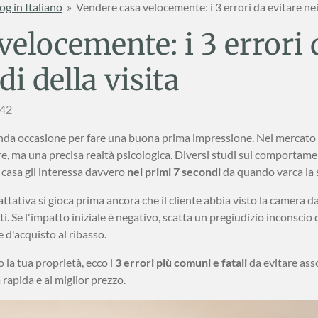
og in Italiano
»
Vendere casa velocemente: i 3 errori da evitare nei
elocemente: i 3 errori 
i della visita
:42
onda occasione per fare una buona prima impressione. Nel mercato 
re, ma una precisa realtà psicologica. Diversi studi sul comporta
 casa gli interessa davvero
nei primi 7 secondi
da quando varca la s
ttativa si gioca prima ancora che il cliente abbia visto la camera da
ti. Se l'impatto iniziale è negativo, scatta un pregiudizio inconscio 
e d'acquisto al ribasso.
 la tua proprietà, ecco i
3 errori più comuni e fatali
da evitare ass
rapida e al miglior prezzo.