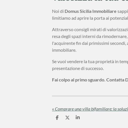
Noi di
Domus Sicilia Immobiliare
sappi
limitiamo ad aprire la porta ai potenzi
Attraverso consigli mirati di valorizzaz
resa degli spazi interni da rimodernare,
l'acquirente fin dai primissimi secondi,
immobiliare.
Se vuoi vendere la tua proprietà in tempi
presentazione di successo.
Fai colpo al primo sguardo. Contatta 
«
C
C
C
o
o
o