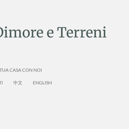
Dimore e Terreni
 TUA CASA CON NOI
TI
中文
ENGLISH