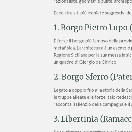
razionaliste, geometrie pulite, archi spog
Ecco i tre siti più iconici e suggestivi de
1. Borgo Pietro Lupo
È forse il borgo più famoso della provi
metafisica. L'architettura è un esempio 
Regione Siciliana per la sua messa in si
un quadro di Giorgio de Chirico.
2. Borgo Sferro (Pate
Legato a doppio filo alla storia della 
le truppe alleate e le forze italo-tedesc
racconta il silenzio della campagna e il
3. Libertinia (Ramacc
Poco distante, nel territorio di Ramacca