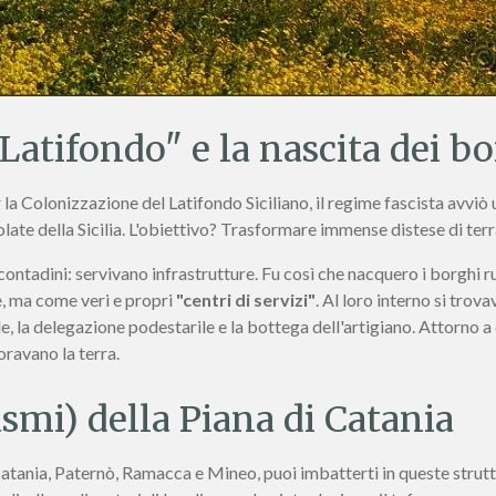
 Latifondo" e la nascita dei b
r la Colonizzazione del Latifondo Siciliano, il regime fascista avv
solate della Sicilia. L'obiettivo? Trasformare immense distese di terr
contadini: servivano infrastrutture. Fu così che nacquero i borghi r
e, ma come veri e propri
"centri di servizi"
. Al loro interno si trov
le, la delegazione podestarile e la bottega dell'artigiano. Attorno a
oravano la terra.
ntasmi) della Piana di Catania
 Catania, Paternò, Ramacca e Mineo, puoi imbatterti in queste strutt