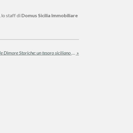
lo staff di
Domus Sicilia Immobiliare
Il fascino dei Palmenti e delle Dimore Storiche: un tesoro siciliano da riscoprire
»