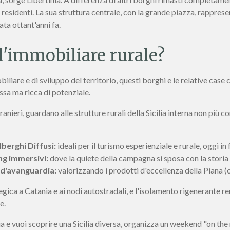
residenti. La sua struttura centrale, con la grande piazza, rappres
ata ottant'anni fa.
l'immobiliare rurale?
liare e di sviluppo del territorio, questi borghi e le relative case
sa ma ricca di potenziale.
stranieri, guardano alle strutture rurali della Sicilia interna non pi
lberghi Diffusi:
ideali per il turismo esperienziale e rurale, oggi in 
ng immersivi:
dove la quiete della campagna si sposa con la storia 
 d'avanguardia:
valorizzando i prodotti d'eccellenza della Piana (c
ategica a Catania e ai nodi autostradali, e l'isolamento rigenerante r
e.
ia e vuoi scoprire una Sicilia diversa, organizza un weekend "on the 