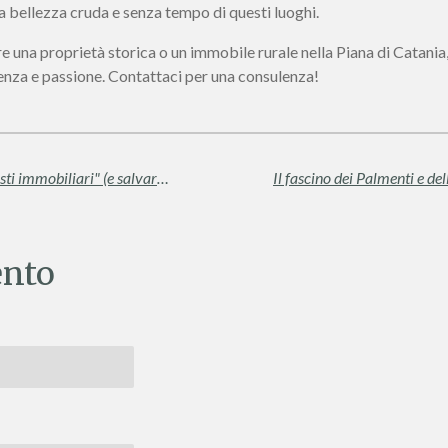
a bellezza cruda e senza tempo di questi luoghi.
e una proprietà storica o un immobile rurale nella Piana di Catania, 
enza e passione. Contattaci per una consulenza!
5 segnali infallibili per riconoscere i "turisti immobiliari" (e salvare il tuo tempo)
nto