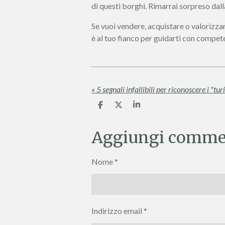
di questi borghi. Rimarrai sorpreso dall
Se vuoi vendere, acquistare o valorizzar
è al tuo fianco per guidarti con compet
«
C
C
C
o
o
o
n
n
n
d
d
d
Aggiungi comme
i
i
i
v
v
v
i
i
i
Nome *
d
d
d
i
i
i
Indirizzo email *