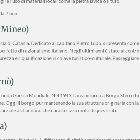
li e l'uso di materiali locali come la pietra lavica o il tufo.
lla Piana:
 (Mineo)
ncia di Catania. Dedicato al capitano Pietro Lupo, si presenta come
perfetto di razionalismo italiano. Negli ultimi anni è stato al centro
curezza e riqualificazione in chiave turistico-culturale. Passeggiare
rnò)
Seconda Guerra Mondiale. Nel 1943, l'area intorno a Borgo Sferro fu
he. Oggi il borgo, pur mantenendo la sua struttura originaria con la 
 parziale abbandono che caratterizza molti di questi siti.
a)
, sorge Libertinia. A differenza di altri borghi rimasti completame