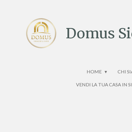
Vai
al
contenuto
Domus Sic
principale
HOME
CHI S
VENDI LA TUA CASA IN S