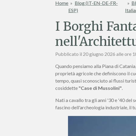
Home
»
Blog (IT-EN-DE-FR-
»
Bl
ESP)
Itali
I Borghi Fant
nell'Architett
Pubblicato il 20 giugno 2026 alle ore 
Quando pensiamo alla Piana di Catania, l
proprietà agricole che definiscono il c
tempo, quasi sconosciuto ai flussi turis
cosiddette
"Case di Mussolini"
.
Nati a cavallo tra gli anni '30 e '40 de
fascino dell'archeologia industriale, il